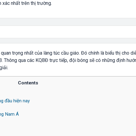
 xác nhất trên thị trường.
uan trọng nhất của làng túc cầu giáo. Đó chính là biểu thị cho di
LB. Thông qua các KQBĐ trực tiếp, đội bóng sẽ có những định hướ
iải.
Contents
ng đầu hiện nay
ng Nam Á