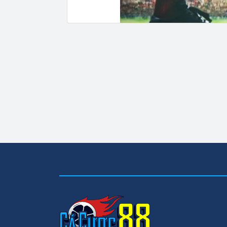
Kết quả bóng đá là gì?
Đây chính là yếu tố quan trọng nhất trong 
nhất nào, người chơi có thể ghé qua tran
chuyển động xung quanh trái bóng tròn. Bê
ăn tinh thần không thể thiếu của bất kỳ an
Tổng hợp các KQBĐ của các gi
Mặc dù trên thế giới có vô số các giải đấ
đến 5 giải đấu hàng đầu châu Âu bao gồm N
những cái tên luôn thu hút được sự quan 
kết quả tỷ số bóng đá hôm nay cũng được 
Ngoại Hạng Anh