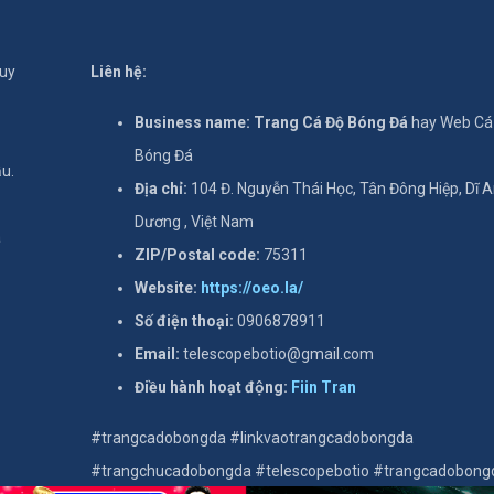
 tinh khi quy tụ các CLB và ngôi sao xuất chúng nhất thế giới. V
h chu, Ngoại Hạng Anh đã thu về rất nhiều thành tích ấn tượng. Bê
 uy
Liên hệ:
 bản thân cũng tạo ra tính cạnh tranh thú vị dành cho mọi người. 
t quả bóng đá mới nhất Ngoại Hạng Anh. Đó chính là lý do tạo ra
Business name: Trang Cá Độ Bóng Đá
hay Web Cá
ỳ giải đấu nào trên thế giới.
Bóng Đá
u.
Địa chỉ:
104 Đ. Nguyễn Thái Học, Tân Đông Hiệp, Dĩ A
Dương , Việt Nam
à
ZIP/Postal code:
75311
Website:
https://oeo.la/
Số điện thoại:
0906878911
Email:
telescopebotio@gmail.com
Điều hành hoạt động:
Fiin Tran
#trangcadobongda #linkvaotrangcadobongda
#trangchucadobongda #telescopebotio #trangcadobong