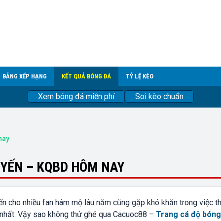
BẢNG XẾP HẠNG
KẾT QUẢ BÓNG ĐÁ
TỶ LỆ KÈO
Xem bóng đá miễn phí
Soi kèo chuẩn
nay
UYẾN – KQBD HÔM NAY
iến cho nhiều fan hâm mộ lâu năm cũng gặp khó khăn trong việc t
h nhất. Vậy sao không thử ghé qua Cacuoc88 –
Trang cá độ bóng