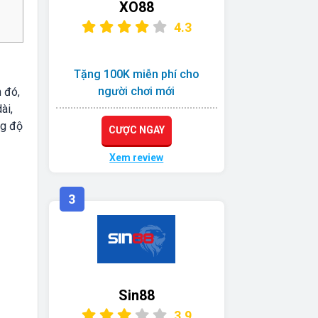
XO88
4.3
Tặng 100K miễn phí cho
người chơi mới
 đó,
ài,
ng độ
CƯỢC NGAY
Xem review
3
Sin88
3.9