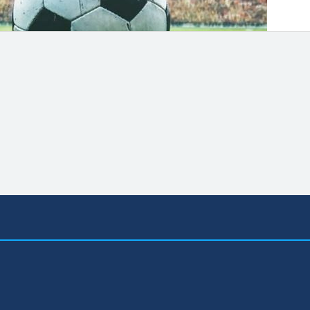
một trận đấu cụ thể. Vì vậy để không bỏ lỡ bất kỳ kết quả bóng đá
g cá cược bóng đá Cacuoc88 để luôn được cập nhật, nắm bắt mọi
n cạnh đó, các BXH, soi kèo, nhận định từ các chuyên gia cũng l
h em cược thủ.
ải đấu hàng đầu hiện nay
u diễn ra, nhưng chắc chắn người hâm mộ sẽ dành sự quan tâm nhấ
goại Hạng Anh, Bundesliga, Ligue 1, Serie A, La Liga. Đây chính
tâm đông đảo của các anh em đam mê trái bóng tròn. Bên cạnh đó
người xem đặc biệt quan tâm.