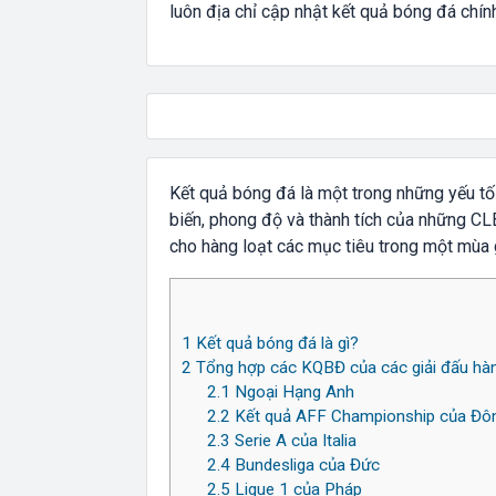
luôn địa chỉ cập nhật kết quả bóng đá chính
Kết quả bóng đá là một trong những yếu tố q
biến, phong độ và thành tích của những C
cho hàng loạt các mục tiêu trong một mùa g
1
Kết quả bóng đá là gì?
2
Tổng hợp các KQBĐ của các giải đấu hà
2.1
Ngoại Hạng Anh
2.2
Kết quả AFF Championship của Đô
2.3
Serie A của Italia
2.4
Bundesliga của Đức
2.5
Ligue 1 của Pháp