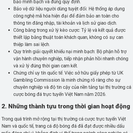
bảo minh bạch và đúng quy định.
Bảo vệ dữ liệu người dùng tuyệt đối: Hệ thống áp dụng
công nghệ mã hóa hiện đại để đảm bảo an toàn cho
thông tin đăng nhập, tài khoản và lịch sử giao dịch.
Công bằng trong xử lý kèo cược: Tỷ lệ và kết quả được
thiết lập bằng thuật toán khách quan, không có sự can
thiệp làm sai lệch.
Quy trình giải quyết khiếu nại minh bạch: Bộ phận hỗ trợ
vận hành chuyên nghiệp, tiếp nhận phản hồi nhanh chóng
và xử lý đúng thời gian cam kết.
Chứng chỉ uy tín quốc tế: Việc sở hữu giấy phép từ UK
Gambling Commission là minh chứng rõ ràng cho sự
chuyên nghiệp và độ tin cậy của nền tảng tại thị trường cá
cược bóng đá trực tuyến Việt Nam năm 2026.
2. Những thành tựu trong thời gian hoạt động
Trong quá trình mở rộng tại thị trường cá cược trực tuyến Việt
Nam và quốc tế, trang cá độ bóng đá đã đạt được nhiều dấu