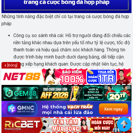
Những tính năng đặc biệt chỉ có tại trang cá cược bóng đá hợp
pháp
Công cụ so sánh nhà cái: Hỗ trợ người dùng đối chiếu các
nền tảng khác nhau dựa trên yếu tố như tỷ lệ cược, tốc độ
thanh toán và hiệu quả chăm sóc khách hàng. Thông tin
được trình bày minh bạch dưới dạng bảng, dễ tiếp cận.
Bảng xếp hạng khách quan: Được cập nhật liên tục, hệ
x [Đóng]
thống tổng hợp đánh giá các thương hiệu cá cược dựa
trên độ tin cậy, sự minh bạch và phản hồi từ cộng đồng
người dùng tại Việt Nam.
AI phân tích kèo: Ứng dụng trí tuệ nhân tạo xử lý dữ liệu
về phong độ, lịch sử thi đấu, hiệu suất ghi bàn và thông
tin chiến thuật, giúp người chơi nhận được gợi ý tối ưu.
Thư viện kiến thức: Trang cá độ bóng đá bao gồm các bài
viết chuyên sâu về đọc kèo, phân bổ tài chính, đánh giá
đội hình và sử dụng dữ liệu thống kê thể thao trong dự