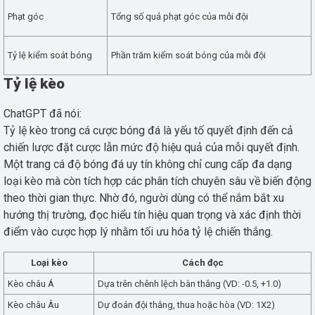
Phạt góc
Tổng số quả phạt góc của mỗi đội
Tỷ lệ kiểm soát bóng
Phần trăm kiểm soát bóng của mỗi đội
Tỷ lệ kèo
ChatGPT đã nói:
Tỷ lệ kèo trong cá cược bóng đá là yếu tố quyết định đến cả
chiến lược đặt cược lẫn mức độ hiệu quả của mỗi quyết định.
Một trang cá độ bóng đá uy tín không chỉ cung cấp đa dạng
loại kèo mà còn tích hợp các phân tích chuyên sâu về biến động
theo thời gian thực. Nhờ đó, người dùng có thể nắm bắt xu
hướng thị trường, đọc hiểu tín hiệu quan trọng và xác định thời
điểm vào cược hợp lý nhằm tối ưu hóa tỷ lệ chiến thắng.
Loại kèo
Cách đọc
Kèo châu Á
Dựa trên chênh lệch bàn thắng (VD: -0.5, +1.0)
Kèo châu Âu
Dự đoán đội thắng, thua hoặc hòa (VD: 1X2)