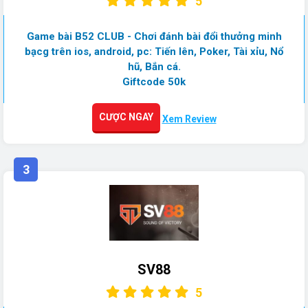
5
Game bài B52 CLUB - Chơi đánh bài đổi thưởng minh
bạcg trên ios, android, pc: Tiến lên, Poker, Tài xỉu, Nổ
hũ, Bắn cá.
Giftcode 50k
CƯỢC NGAY
Xem Review
3
SV88
5