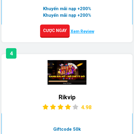
Khuyến mãi nạp +200%
Khuyến mãi nạp +200%
CƯỢC NGAY
Xem Review
4
Rikvip
4.98
Giftcode 50k