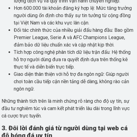
lượng dịch vụ và quy trình vận hành chuyên nghiệp.
Hơn 600.000 tài khoản đăng ký hợp lệ: Mức tăng trưởng
người dùng ổn định cho thấy sự tin tưởng từ cộng đồng
tại Việt Nam và các khu vực lân cận.
Đối tác chính thức của nhiều giải đấu hàng đầu: Bao gồm
Premier League, Serie A và AFC Champions League,
đảm bảo dữ liệu chuẩn xác và cập nhật kịp thời.
Tích hợp công nghệ phân tích dữ liệu trận đấu: Hệ thống
hỗ trợ người dùng đưa ra quyết định dựa trên thống kê
thực tế và diễn biến trực tiếp.
Giao diện thân thiện với hỗ trợ đa ngôn ngữ: Giúp người
chơi toàn cầu tiếp cận nền tảng dễ dàng, không rào cản
ngôn ngữ.
Những thành tích trên là minh chứng rõ ràng cho độ uy tín, sự
đầu tư nghiêm túc và cam kết phát triển lâu dài trong lĩnh vực
cá cược trực tuyến.
3. Đôi lời đánh giá từ người dùng tại web cá
độ bóng đá uy tín