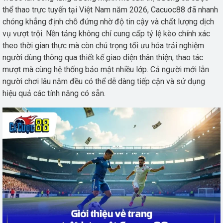
thể thao trực tuyến tại Việt Nam năm 2026, Cacuoc88 đã nhanh
chóng khẳng định chỗ đứng nhờ độ tin cậy và chất lượng dịch
vụ vượt trội. Nền tảng không chỉ cung cấp tỷ lệ kèo chính xác
theo thời gian thực mà còn chú trọng tối ưu hóa trải nghiệm
người dùng thông qua thiết kế giao diện thân thiện, thao tác
mượt mà cùng hệ thống bảo mật nhiều lớp. Cả người mới lẫn
người chơi lâu năm đều có thể dễ dàng tiếp cận và sử dụng
hiệu quả các tính năng có sẵn.