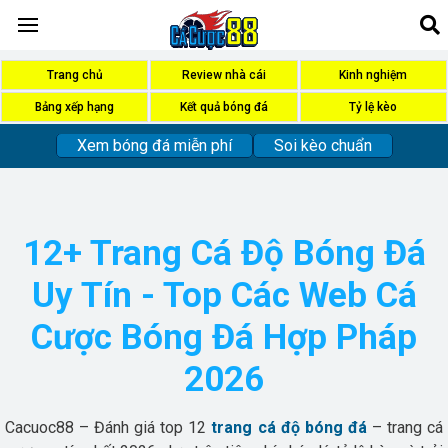
Trang chủ
Review nhà cái
Kinh nghiệm
Bảng xếp hạng
Kết quả bóng đá
Tỷ lệ kèo
Xem bóng đá miễn phí
Soi kèo chuẩn
12+ Trang Cá Độ Bóng Đá
Uy Tín - Top Các Web Cá
Cược Bóng Đá Hợp Pháp
2026
Cacuoc88 – Đánh giá top 12
trang cá độ bóng đá
– trang cá