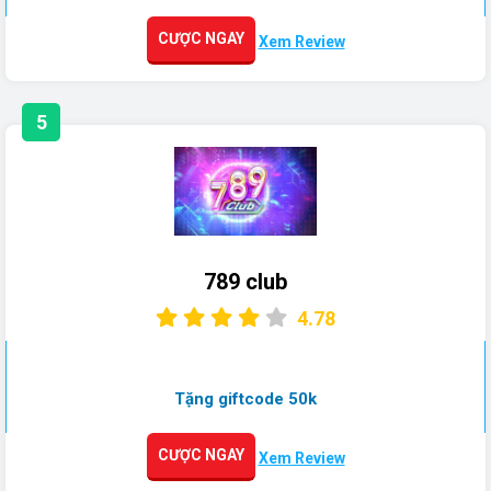
CƯỢC NGAY
Xem Review
5
789 club
4.78
Tặng giftcode 50k
CƯỢC NGAY
Xem Review