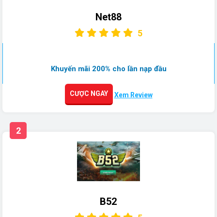
Net88
5
Khuyến mãi 200% cho lần nạp đầu
CƯỢC NGAY
Xem Review
2
B52