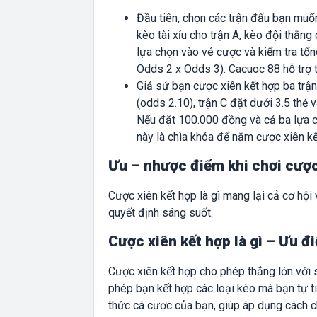
Đầu tiên, chọn các trận đấu bạn muốn 
kèo tài xỉu cho trận A, kèo đội thắng
lựa chọn vào vé cược và kiểm tra tổn
Odds 2 x Odds 3). Cacuoc 88 hỗ trợ tí
Giả sử bạn cược xiên kết hợp ba trận:
(odds 2.10), trận C đặt dưới 3.5 thẻ 
Nếu đặt 100.000 đồng và cả ba lựa c
này là chìa khóa để nắm cược xiên kết
Ưu – nhược điểm khi chơi cược
Cược xiên kết hợp là gì mang lại cả cơ hội
quyết định sáng suốt.
Cược xiên kết hợp là gì – Ưu đ
Cược xiên kết hợp cho phép thắng lớn với 
phép bạn kết hợp các loại kèo mà bạn tự tin
thức cá cược của bạn, giúp áp dụng cách c