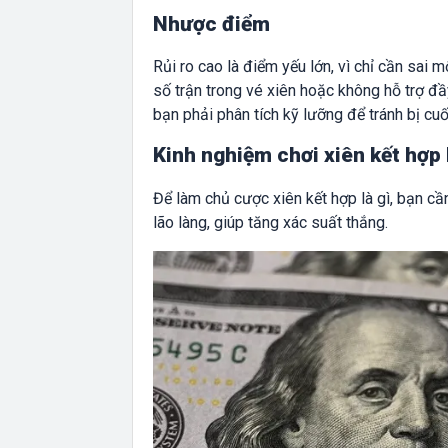
Nhược điểm
Rủi ro cao là điểm yếu lớn, vì chỉ cần sai 
số trận trong vé xiên hoặc không hỗ trợ đầy
bạn phải phân tích kỹ lưỡng để tránh bị cu
Kinh nghiệm chơi xiên kết hợp
Để làm chủ cược xiên kết hợp là gì, bạn c
lão làng, giúp tăng xác suất thắng.