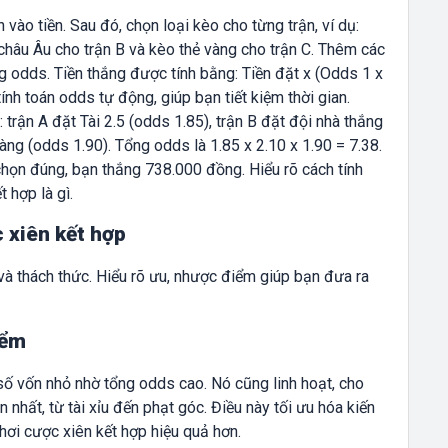
vào tiền. Sau đó, chọn loại kèo cho từng trận, ví dụ:
 châu Âu cho trận B và kèo thẻ vàng cho trận C. Thêm các
g odds. Tiền thắng được tính bằng: Tiền đặt x (Odds 1 x
nh toán odds tự động, giúp bạn tiết kiệm thời gian.
 trận A đặt Tài 2.5 (odds 1.85), trận B đặt đội nhà thắng
vàng (odds 1.90). Tổng odds là 1.85 x 2.10 x 1.90 = 7.38.
họn đúng, bạn thắng 738.000 đồng. Hiểu rõ cách tính
 hợp là gì.
 xiên kết hợp
 và thách thức. Hiểu rõ ưu, nhược điểm giúp bạn đưa ra
iểm
số vốn nhỏ nhờ tổng odds cao. Nó cũng linh hoạt, cho
 nhất, từ tài xỉu đến phạt góc. Điều này tối ưu hóa kiến
hơi cược xiên kết hợp hiệu quả hơn.