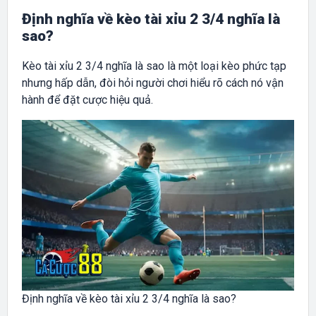
Định nghĩa về kèo tài xỉu 2 3/4 nghĩa là
sao?
Kèo tài xỉu 2 3/4 nghĩa là sao là một loại kèo phức tạp
nhưng hấp dẫn, đòi hỏi người chơi hiểu rõ cách nó vận
hành để đặt cược hiệu quả.
Định nghĩa về kèo tài xỉu 2 3/4 nghĩa là sao?