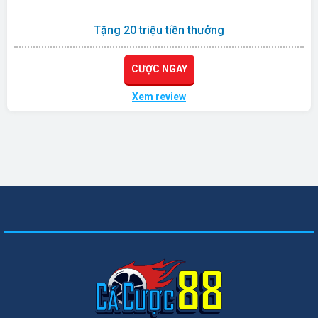
Tặng 20 triệu tiền thưởng
CƯỢC NGAY
Xem review