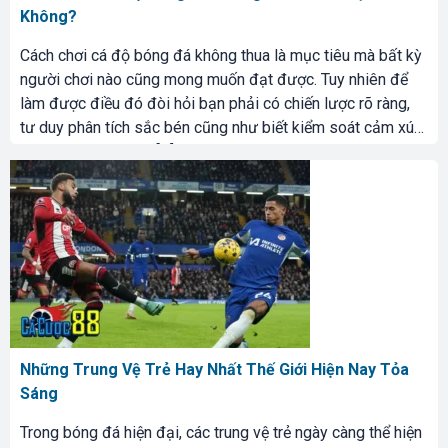
Không?
Cách chơi cá độ bóng đá không thua là mục tiêu mà bất kỳ
người chơi nào cũng mong muốn đạt được. Tuy nhiên để
làm được điều đó đòi hỏi bạn phải có chiến lược rõ ràng,
tư duy phân tích sắc bén cũng như biết kiểm soát cảm xúc.
Việc lựa chọn trang […]
Những Trung Vệ Trẻ Hay Nhất Thế Giới Hiện Nay Tỏa
Sáng
Trong bóng đá hiện đại, các trung vệ trẻ ngày càng thể hiện