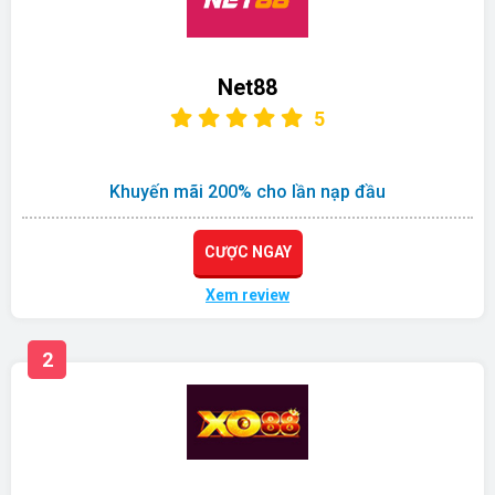
Net88
5
Khuyến mãi 200% cho lần nạp đầu
CƯỢC NGAY
Xem review
2