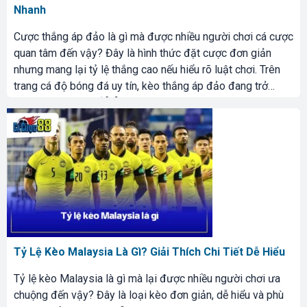
Nhanh
Cược thắng áp đảo là gì mà được nhiều người chơi cá cược
quan tâm đến vậy? Đây là hình thức đặt cược đơn giản
nhưng mang lại tỷ lệ thắng cao nếu hiểu rõ luật chơi. Trên
trang cá độ bóng đá uy tín, kèo thắng áp đảo đang trở
thành lựa chọn phổ […]
Tỷ Lệ Kèo Malaysia Là Gì? Giải Thích Chi Tiết Dễ Hiểu
Tỷ lệ kèo Malaysia là gì mà lại được nhiều người chơi ưa
chuộng đến vậy? Đây là loại kèo đơn giản, dễ hiểu và phù