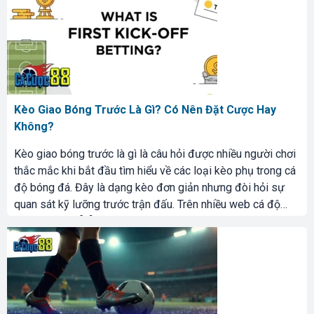
Kèo Giao Bóng Trước Là Gì? Có Nên Đặt Cược Hay
Không?
Kèo giao bóng trước là gì là câu hỏi được nhiều người chơi
thắc mắc khi bắt đầu tìm hiểu về các loại kèo phụ trong cá
độ bóng đá. Đây là dạng kèo đơn giản nhưng đòi hỏi sự
quan sát kỹ lưỡng trước trận đấu. Trên nhiều web cá độ
bóng đá, kèo […]