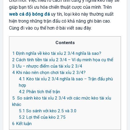
chơi mới. Việc hiểu rõ cách tính cùng ý nghĩa kèo này sẽ
giúp bạn tối ưu hóa chiến thuật cược của mình. Trên
web cá độ bóng đá
uy tín, loại kèo này thường xuất
hiện trong những trận đấu có khả năng ghi bàn cao.
Cùng đi vào cụ thể hơn ở bài viết sau đây.
Contents
1
Định nghĩa về kèo tài xỉu 2 3/4 nghĩa là sao?
2
Cách tính tiền tài xỉu 2 3/4 – Ví dụ minh họa cụ thể
3
Ưu – nhược điểm của tài xỉu 2 3/4
4
Khi nào nên chọn chơi tài xỉu 2 3/4?
4.1
Kèo tài xỉu 2 3/4 nghĩa là sao – Trận đấu phù
hợp
4.2
Phân tích thế trận
5
So sánh kèo tài xỉu 2 3/4 với các mức kèo tài xỉu
khác
5.1
So sánh với kèo 2.5 và 3.0
5.2
Lợi thế của kèo 2.75
6
Kết luận