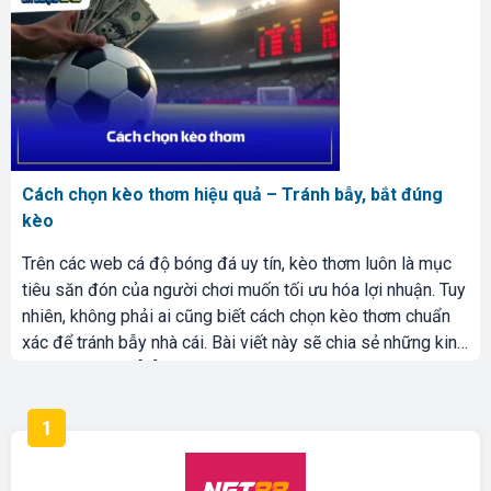
Cách chọn kèo thơm hiệu quả – Tránh bẫy, bắt đúng
kèo
Trên các web cá độ bóng đá uy tín, kèo thơm luôn là mục
tiêu săn đón của người chơi muốn tối ưu hóa lợi nhuận. Tuy
nhiên, không phải ai cũng biết cách chọn kèo thơm chuẩn
xác để tránh bẫy nhà cái. Bài viết này sẽ chia sẻ những kinh
nghiệm thực tế […]
1