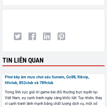
TIN LIÊN QUAN
Phơi bày âm mưu chơi xấu Sunwin, Go88, Rikvip,
Hitclub, B52club và 789club
Trong lĩnh vực giải trí game bài đổi thưởng trực tuyến tại
Việt Nam, sự cạnh tranh ngày càng khốc liệt. Tuy nhiên, thay
vì cạnh tranh lành mạnh bằng chất lượng dịch vụ, một số