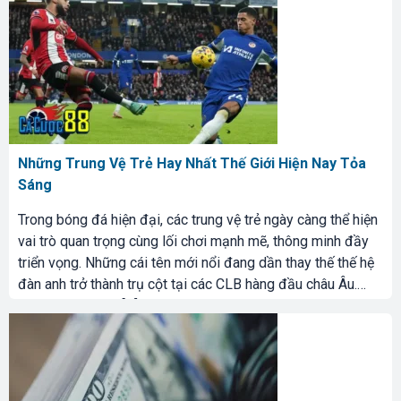
Những Trung Vệ Trẻ Hay Nhất Thế Giới Hiện Nay Tỏa
Sáng
Trong bóng đá hiện đại, các trung vệ trẻ ngày càng thể hiện
vai trò quan trọng cùng lối chơi mạnh mẽ, thông minh đầy
triển vọng. Những cái tên mới nổi đang dần thay thế thế hệ
đàn anh trở thành trụ cột tại các CLB hàng đầu châu Âu.
Trên các web cá […]