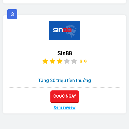
3
Sin88
3.9
Tặng 20 triệu tiền thưởng
CƯỢC NGAY
Xem review