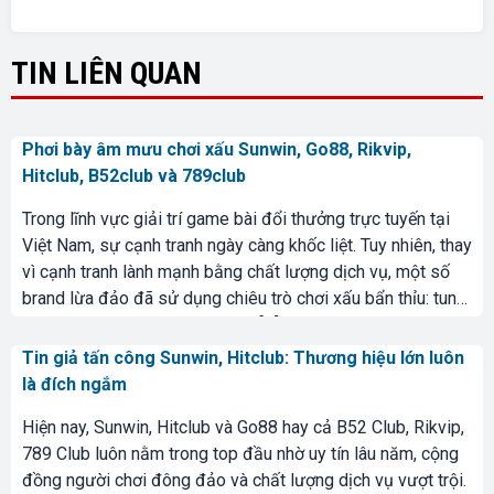
TIN LIÊN QUAN
Phơi bày âm mưu chơi xấu Sunwin, Go88, Rikvip,
Hitclub, B52club và 789club
Trong lĩnh vực giải trí game bài đổi thưởng trực tuyến tại
Việt Nam, sự cạnh tranh ngày càng khốc liệt. Tuy nhiên, thay
vì cạnh tranh lành mạnh bằng chất lượng dịch vụ, một số
brand lừa đảo đã sử dụng chiêu trò chơi xấu bẩn thỉu: tung
tin giả, bình luận bịa đặt, video […]
Tin giả tấn công Sunwin, Hitclub: Thương hiệu lớn luôn
là đích ngắm
Hiện nay, Sunwin, Hitclub và Go88 hay cả B52 Club, Rikvip,
789 Club luôn nằm trong top đầu nhờ uy tín lâu năm, cộng
đồng người chơi đông đảo và chất lượng dịch vụ vượt trội.