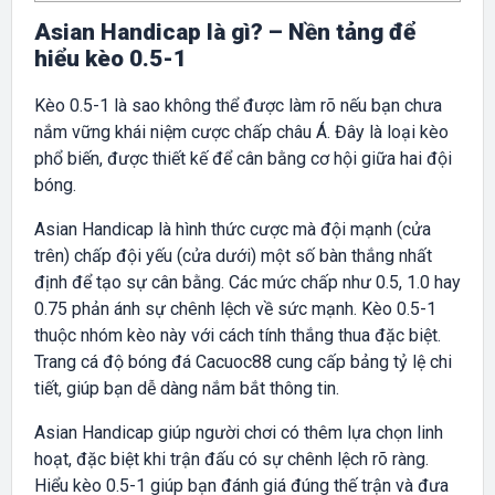
Asian Handicap là gì? – Nền tảng để
hiểu kèo 0.5-1
Kèo 0.5-1 là sao không thể được làm rõ nếu bạn chưa
nắm vững khái niệm cược chấp châu Á. Đây là loại kèo
phổ biến, được thiết kế để cân bằng cơ hội giữa hai đội
bóng.
Asian Handicap là hình thức cược mà đội mạnh (cửa
trên) chấp đội yếu (cửa dưới) một số bàn thắng nhất
định để tạo sự cân bằng. Các mức chấp như 0.5, 1.0 hay
0.75 phản ánh sự chênh lệch về sức mạnh. Kèo 0.5-1
thuộc nhóm kèo này với cách tính thắng thua đặc biệt.
Trang cá độ bóng đá Cacuoc88 cung cấp bảng tỷ lệ chi
tiết, giúp bạn dễ dàng nắm bắt thông tin.
Asian Handicap giúp người chơi có thêm lựa chọn linh
hoạt, đặc biệt khi trận đấu có sự chênh lệch rõ ràng.
Hiểu kèo 0.5-1 giúp bạn đánh giá đúng thế trận và đưa