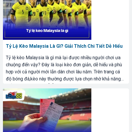
Tỷ Lệ Kèo Malaysia Là Gì? Giải Thích Chi Tiết Dễ Hiểu
Tỷ lệ kèo Malaysia là gì mà lại được nhiều người chơi ưa
chuộng đến vậy? Đây là loại kèo đơn giản, dễ hiểu và phù
hợp với cả người mới lẫn dân chơi lâu năm. Trên trang cá
độ bóng đá,kèo này thường được lựa chọn nhờ khả năng
kiểm soát rủi ro hiệu […]