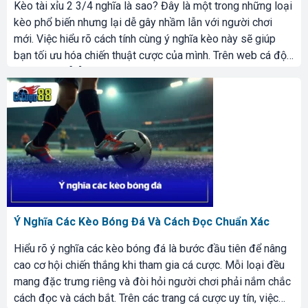
Kèo tài xỉu 2 3/4 nghĩa là sao? Đây là một trong những loại
kèo phổ biến nhưng lại dễ gây nhầm lẫn với người chơi
mới. Việc hiểu rõ cách tính cùng ý nghĩa kèo này sẽ giúp
bạn tối ưu hóa chiến thuật cược của mình. Trên web cá độ
bóng đá uy […]
Ý Nghĩa Các Kèo Bóng Đá Và Cách Đọc Chuẩn Xác
Hiểu rõ ý nghĩa các kèo bóng đá là bước đầu tiên để nâng
cao cơ hội chiến thắng khi tham gia cá cược. Mỗi loại đều
mang đặc trưng riêng và đòi hỏi người chơi phải nắm chắc
cách đọc và cách bắt. Trên các trang cá cược uy tín, việc