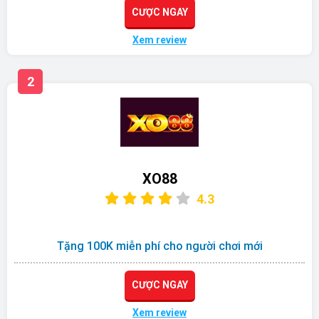
CƯỢC NGAY
Xem review
2
XO88
4.3
Tặng 100K miễn phí cho người chơi mới
CƯỢC NGAY
Xem review