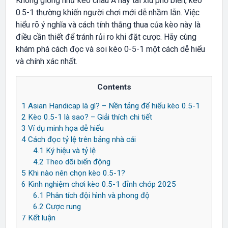
Không giống như kèo châu Á hay tài xỉu phổ biến, kèo
0.5-1 thường khiến người chơi mới dễ nhầm lẫn. Việc
hiểu rõ ý nghĩa và cách tính thắng thua của kèo này là
điều cần thiết để tránh rủi ro khi đặt cược. Hãy cùng
khám phá cách đọc và soi kèo 0-5-1 một cách dễ hiểu
và chính xác nhất.
Contents
1
Asian Handicap là gì? – Nền tảng để hiểu kèo 0.5-1
2
Kèo 0.5-1 là sao? – Giải thích chi tiết
3
Ví dụ minh họa dễ hiểu
4
Cách đọc tỷ lệ trên bảng nhà cái
4.1
Ký hiệu và tỷ lệ
4.2
Theo dõi biến động
5
Khi nào nên chọn kèo 0.5-1?
6
Kinh nghiệm chơi kèo 0.5-1 đỉnh chóp 2025
6.1
Phân tích đội hình và phong độ
6.2
Cược rung
7
Kết luận