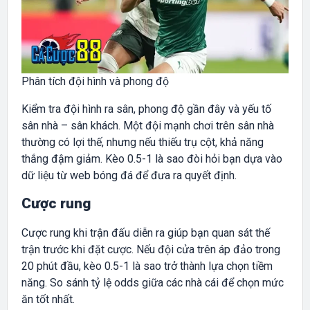
Phân tích đội hình và phong độ
Kiểm tra đội hình ra sân, phong độ gần đây và yếu tố
sân nhà – sân khách. Một đội mạnh chơi trên sân nhà
thường có lợi thế, nhưng nếu thiếu trụ cột, khả năng
thắng đậm giảm. Kèo 0.5-1 là sao đòi hỏi bạn dựa vào
dữ liệu từ web bóng đá để đưa ra quyết định.
Cược rung
Cược rung khi trận đấu diễn ra giúp bạn quan sát thế
trận trước khi đặt cược. Nếu đội cửa trên áp đảo trong
20 phút đầu, kèo 0.5-1 là sao trở thành lựa chọn tiềm
năng. So sánh tỷ lệ odds giữa các nhà cái để chọn mức
ăn tốt nhất.