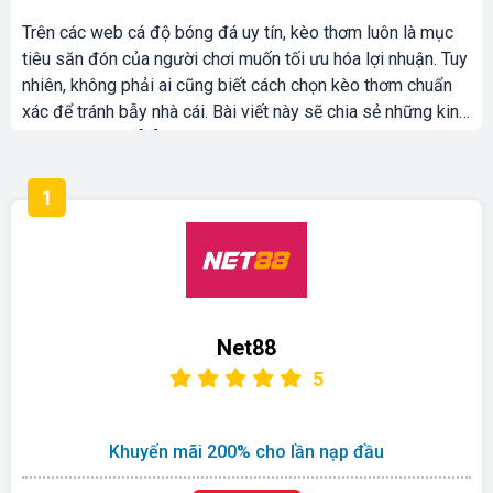
Trên các web cá độ bóng đá uy tín, kèo thơm luôn là mục
tiêu săn đón của người chơi muốn tối ưu hóa lợi nhuận. Tuy
nhiên, không phải ai cũng biết cách chọn kèo thơm chuẩn
xác để tránh bẫy nhà cái. Bài viết này sẽ chia sẻ những kinh
nghiệm thực tế […]
1
Net88
5
Khuyến mãi 200% cho lần nạp đầu