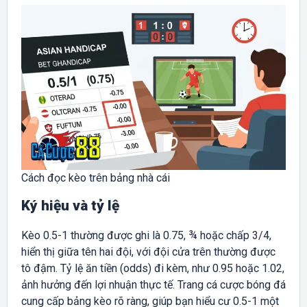
Cách đọc kèo trên bảng nhà cái
Ký hiệu và tỷ lệ
Kèo 0.5-1 thường được ghi là 0.75, ¾ hoặc chấp 3/4,
hiển thị giữa tên hai đội, với đội cửa trên thường được
tô đậm. Tỷ lệ ăn tiền (odds) đi kèm, như 0.95 hoặc 1.02,
ảnh hưởng đến lợi nhuận thực tế. Trang cá cược bóng đá
cung cấp bảng kèo rõ ràng, giúp bạn hiểu cư 0.5-1 một