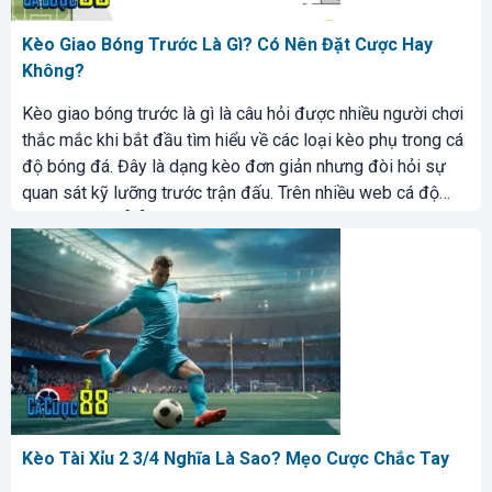
Kèo Giao Bóng Trước Là Gì? Có Nên Đặt Cược Hay
Không?
Kèo giao bóng trước là gì là câu hỏi được nhiều người chơi
thắc mắc khi bắt đầu tìm hiểu về các loại kèo phụ trong cá
độ bóng đá. Đây là dạng kèo đơn giản nhưng đòi hỏi sự
quan sát kỹ lưỡng trước trận đấu. Trên nhiều web cá độ
bóng đá, kèo […]
Kèo Tài Xỉu 2 3/4 Nghĩa Là Sao? Mẹo Cược Chắc Tay