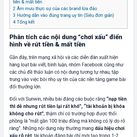
tiền & mất tiền
2
Âm mưu thực sự của các brand lừa đảo
3
Hướng dẫn vào đúng trang uy tín (Siêu đơn giản)
4
Tổng kết
Phân tích các nội dung “chơi xấu” điển
hình về rút tiền & mất tiền
Gần đây, trên mạng xã hội và các diễn đàn xuất hiện
hàng loạt bài viết, bình luận, nhóm Facebook cũng như
các chủ đề thảo luận có nội dung tương tự nhau, tập
trung vào việc bôi nhọ uy tín của các nền tảng game bài
đổi thưởng lớn.
Đối với Sunwin, nhiều bài đăng cáo buộc rằng
“nạp tiền
thì dễ nhưng rút tiền lại rất khó”, “tài khoản bị khóa
không cho rút”
, thậm chí có trường hợp được thổi
phồng là “mất gần 100 triệu đồng mà không có lý do rõ
ràng”. Những nội dung này thường mang
dấu hiệu chơi
xấu rõ rệt
: tài khoản đăng bài chỉ mới tạo trong 1-2