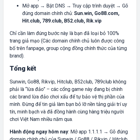
Mở app → Bật DNS → Truy cập trình duyệt → Gõ
đúng domain chính chủ:
Sun.win, Go88.com,
Hit.club, 789.club, B52.club, Rik.vip
Chỉ cần làm đúng bước này là bạn đã loại bỏ 100%
trang giả mạo (Các domain chính chủ luôn được công
bố trên fanpage, group cộng đồng chính thức của từng
brand).
Tổng kết
Sunwin, Go88, Rikvip, Hitclub, B52club, 789club không
phải là “lừa đảo” – các cổng game này đang bị chính
các brand lừa đảo chơi xấu để tự bảo vệ thị phần của
mình. Đừng để tin giả làm bạn bỏ lỡ nền tảng giải trí uy
tín, minh bạch và đã đồng hành cùng hàng triệu người
chơi Việt Nam nhiều năm qua.
Hành động ngay hôm nay
: Mở app 1.1.1.1 → Gõ đúng
domain chính chủ của Sunwin / Go88 / Rikvip / Hitclub