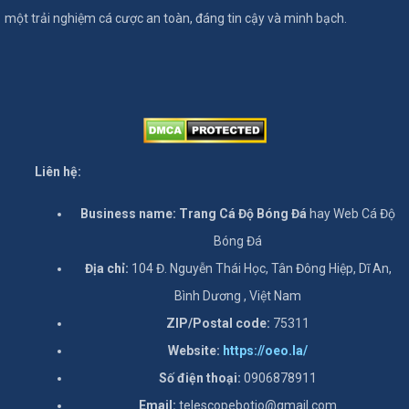
một trải nghiệm cá cược an toàn, đáng tin cậy và minh bạch.
Liên hệ:
Business name: Trang Cá Độ Bóng Đá
hay Web Cá Độ
Bóng Đá
Địa chỉ:
104 Đ. Nguyễn Thái Học, Tân Đông Hiệp, Dĩ An,
Bình Dương , Việt Nam
ZIP/Postal code:
75311
Website:
https://oeo.la/
Số điện thoại:
0906878911
Email:
telescopebotio@gmail.com