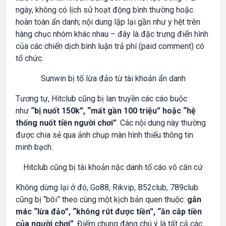
ngày, không có lịch sử hoạt động bình thường hoặc
hoàn toàn ẩn danh; nội dung lặp lại gần như y hệt trên
hàng chục nhóm khác nhau – đây là đặc trưng điển hình
của các chiến dịch bình luận trả phí (paid comment) có
tổ chức.
Sunwin bị tố lừa đảo từ tài khoản ẩn danh
Tương tự, Hitclub cũng bị lan truyền các cáo buộc
như
“bị nuốt 150k”, “mất gần 100 triệu” hoặc “hệ
thống nuốt tiền người chơi”
. Các nội dung này thường
được chia sẻ qua ảnh chụp màn hình thiếu thông tin
minh bạch.
Hitclub cũng bị tài khoản nặc danh tố cáo vô căn cứ
Không dừng lại ở đó, Go88, Rikvip, B52club, 789club
cũng bị “bôi” theo cùng một kịch bản quen thuộc:
gắn
mác “lừa đảo”, “không rút được tiền”, “ăn cắp tiền
của người chơi”
. Điểm chung đáng chú ý là tất cả các