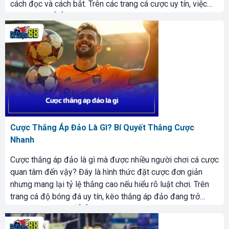
cách đọc và cách bắt. Trên các trang cá cược uy tín, việc
phân tích và […]
Cược Thắng Áp Đảo Là Gì? Bí Quyết Thắng Cược
Nhanh
Cược thắng áp đảo là gì mà được nhiều người chơi cá cược
quan tâm đến vậy? Đây là hình thức đặt cược đơn giản
nhưng mang lại tỷ lệ thắng cao nếu hiểu rõ luật chơi. Trên
trang cá độ bóng đá uy tín, kèo thắng áp đảo đang trở
thành lựa chọn phổ […]