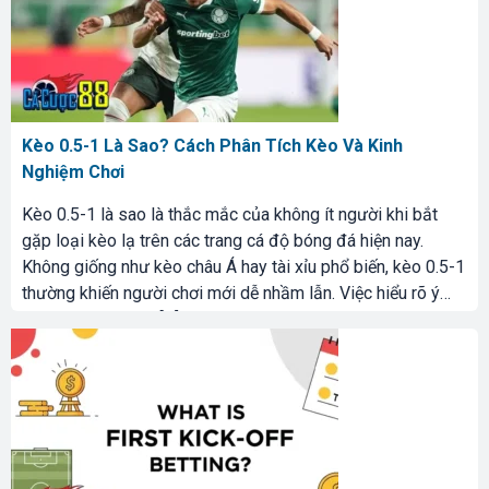
Kèo 0.5-1 Là Sao? Cách Phân Tích Kèo Và Kinh
Nghiệm Chơi
Kèo 0.5-1 là sao là thắc mắc của không ít người khi bắt
gặp loại kèo lạ trên các trang cá độ bóng đá hiện nay.
Không giống như kèo châu Á hay tài xỉu phổ biến, kèo 0.5-1
thường khiến người chơi mới dễ nhầm lẫn. Việc hiểu rõ ý
nghĩa và cách tính […]