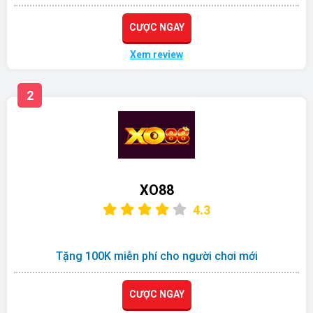
CƯỢC NGAY
Xem review
2
XO88
4.3
Tặng 100K miễn phí cho người chơi mới
CƯỢC NGAY