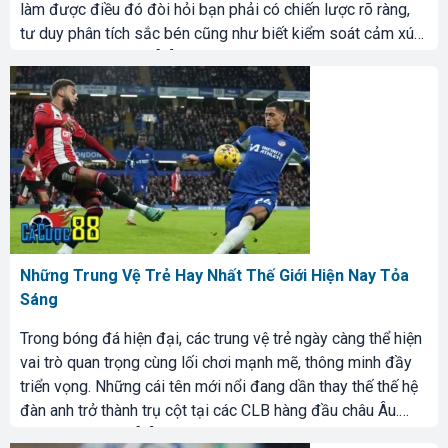
làm được điều đó đòi hỏi bạn phải có chiến lược rõ ràng,
tư duy phân tích sắc bén cũng như biết kiểm soát cảm xúc.
Việc lựa chọn trang […]
Những Trung Vệ Trẻ Hay Nhất Thế Giới Hiện Nay Tỏa
Sáng
Trong bóng đá hiện đại, các trung vệ trẻ ngày càng thể hiện
vai trò quan trọng cùng lối chơi mạnh mẽ, thông minh đầy
triển vọng. Những cái tên mới nổi đang dần thay thế thế hệ
đàn anh trở thành trụ cột tại các CLB hàng đầu châu Âu.
Trên các web cá […]