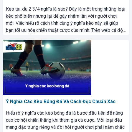
Kèo tài xỉu 2 3/4 nghĩa là sao? Đây là một trong những loại
kèo phổ biến nhưng lại dễ gây nhầm lẫn với người chơi
mới. Việc hiểu rõ cách tính cùng ý nghĩa kèo này sẽ giúp
bạn tối ưu hóa chiến thuật cược của mình. Trên web cá độ
bóng đá uy […]
Ý Nghĩa Các Kèo Bóng Đá Và Cách Đọc Chuẩn Xác
Hiểu rõ ý nghĩa các kèo bóng đá là bước đầu tiên để nâng
cao cơ hội chiến thắng khi tham gia cá cược. Mỗi loại đều
mang đặc trưng riêng và đòi hỏi người chơi phải nắm chắc