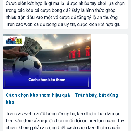
Cược xiên kết hợp là gì mà lại được nhiều tay chơi lựa chọn
trong các kèo cá cược bóng đá? Đây là hình thức ghép
nhiều trận đấu vào một vé cược để tăng tỷ lệ ăn thưởng.
Trên các web cá độ bóng đá uy tín, cược xiên kết hợp giúp
người chơi […]
Cách chọn kèo thơm hiệu quả – Tránh bẫy, bắt đúng
kèo
Trên các web cá độ bóng đá uy tín, kèo thơm luôn là mục
tiêu săn đón của người chơi muốn tối ưu hóa lợi nhuận. Tuy
nhiên, không phải ai cũng biết cách chọn kèo thơm chuẩn