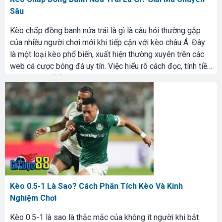
Sâu
Kèo chấp đồng banh nửa trái là gì là câu hỏi thường gặp
của nhiều người chơi mới khi tiếp cận với kèo châu Á. Đây
là một loại kèo phổ biến, xuất hiện thường xuyên trên các
web cá cược bóng đá uy tín. Việc hiểu rõ cách đọc, tính tiền
của kèo này […]
Kèo 0.5-1 Là Sao? Cách Phân Tích Kèo Và Kinh
Nghiệm Chơi
Kèo 0.5-1 là sao là thắc mắc của không ít người khi bắt