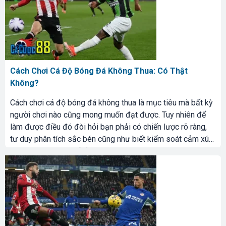
Cách Chơi Cá Độ Bóng Đá Không Thua: Có Thật
Không?
Cách chơi cá độ bóng đá không thua là mục tiêu mà bất kỳ
người chơi nào cũng mong muốn đạt được. Tuy nhiên để
làm được điều đó đòi hỏi bạn phải có chiến lược rõ ràng,
tư duy phân tích sắc bén cũng như biết kiểm soát cảm xúc.
Việc lựa chọn trang […]