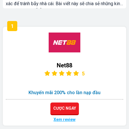
xác để tránh bẫy nhà cái. Bài viết này sẽ chia sẻ những kinh
nghiệm thực tế […]
1
Net88
5
Khuyến mãi 200% cho lần nạp đầu
CƯỢC NGAY
Xem review