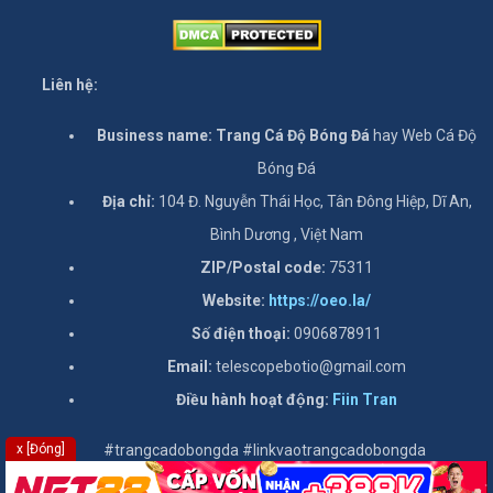
Liên hệ:
Business name: Trang Cá Độ Bóng Đá
hay Web Cá Độ
Bóng Đá
Địa chỉ:
104 Đ. Nguyễn Thái Học, Tân Đông Hiệp, Dĩ An,
Bình Dương , Việt Nam
ZIP/Postal code:
75311
Website:
https://oeo.la/
Số điện thoại:
0906878911
Email:
telescopebotio@gmail.com
Điều hành hoạt động:
Fiin Tran
#trangcadobongda #linkvaotrangcadobongda
x [Đóng]
#trangchucadobongda #telescopebotio