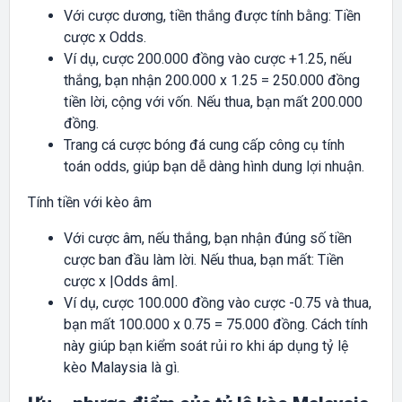
Với cược dương, tiền thắng được tính bằng: Tiền
cược x Odds.
Ví dụ, cược 200.000 đồng vào cược +1.25, nếu
thắng, bạn nhận 200.000 x 1.25 = 250.000 đồng
tiền lời, cộng với vốn. Nếu thua, bạn mất 200.000
đồng.
Trang cá cược bóng đá cung cấp công cụ tính
toán odds, giúp bạn dễ dàng hình dung lợi nhuận.
Tính tiền với kèo âm
Với cược âm, nếu thắng, bạn nhận đúng số tiền
cược ban đầu làm lời. Nếu thua, bạn mất: Tiền
cược x |Odds âm|.
Ví dụ, cược 100.000 đồng vào cược -0.75 và thua,
bạn mất 100.000 x 0.75 = 75.000 đồng. Cách tính
này giúp bạn kiểm soát rủi ro khi áp dụng tỷ lệ
kèo Malaysia là gì.