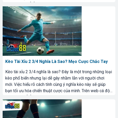
bóng đá, kèo […]
Kèo Tài Xỉu 2 3/4 Nghĩa Là Sao? Mẹo Cược Chắc Tay
Kèo tài xỉu 2 3/4 nghĩa là sao? Đây là một trong những loại
kèo phổ biến nhưng lại dễ gây nhầm lẫn với người chơi
mới. Việc hiểu rõ cách tính cùng ý nghĩa kèo này sẽ giúp
bạn tối ưu hóa chiến thuật cược của mình. Trên web cá độ
bóng đá uy […]