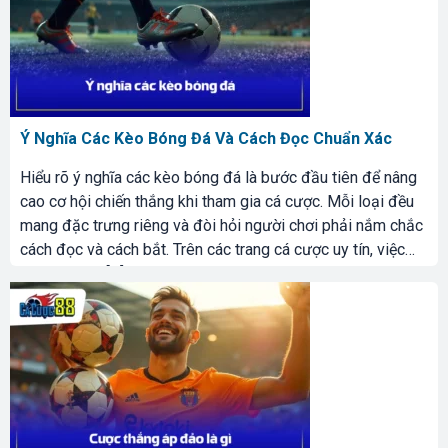
Ý Nghĩa Các Kèo Bóng Đá Và Cách Đọc Chuẩn Xác
Hiểu rõ ý nghĩa các kèo bóng đá là bước đầu tiên để nâng
cao cơ hội chiến thắng khi tham gia cá cược. Mỗi loại đều
mang đặc trưng riêng và đòi hỏi người chơi phải nắm chắc
cách đọc và cách bắt. Trên các trang cá cược uy tín, việc
phân tích và […]