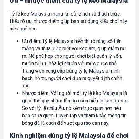
Ưu – nhược điểm của tỷ lệ kèo Malaysia
Tỷ lệ kèo Malaysia mang lại cả lợi ích và thách thức.
Hiểu rõ ưu, nhược điểm giúp bạn sử dụng kiểu chơi này
hiệu quả hơn.
Ưu điểm: Tỷ lệ Malaysia hiển thị rõ ràng số tiền
thắng và thua, đặc biệt với kèo âm, giúp giảm rủi
ro. Nó phù hợp cho người chơi biết quản lý vốn,
muốn tối ưu hóa lợi nhuận với mức cược nhỏ.
Trang web cung cấp bảng tỷ lệ Malaysia minh
bạch, hỗ trợ người chơi đưa ra quyết định chính
xác.
Nhược điểm: Với người mới, tỷ lệ kèo Malaysia là
gì có thể gây nhầm lẫn do cách hiển thị âm dương.
So với tỷ lệ châu Âu, nó kém trực quan hơn nếu
bạn chưa quen. Luyện tập và tham khảo thông tin
bóng đá là cách để vượt qua rào cản này.
Kinh nghiệm dùng tỷ lệ Malaysia để chơi