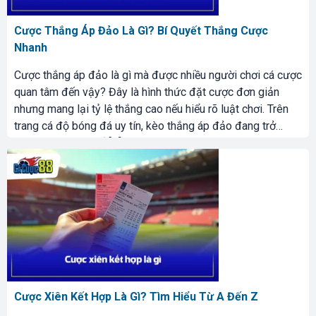
Cược Thắng Áp Đảo Là Gì? Bí Quyết Thắng Cược
Nhanh
Cược thắng áp đảo là gì mà được nhiều người chơi cá cược
quan tâm đến vậy? Đây là hình thức đặt cược đơn giản
nhưng mang lại tỷ lệ thắng cao nếu hiểu rõ luật chơi. Trên
trang cá độ bóng đá uy tín, kèo thắng áp đảo đang trở
thành lựa chọn phổ […]
Cược Xiên Kết Hợp Là Gì? Tìm Hiểu Từ A Đến Z