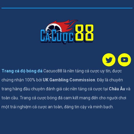
Trang cá độ bóng đá
Cacuoc88 là nền tảng cá cược uy tín, được
chứng nhận 100% bởi
UK Gambling Commission
. Đây là chuyên
trang hàng đầu chuyên đánh giá các nền tảng cá cược tại
Châu Âu
và
toàn cầu. Trang cá cược bóng đá cam kết mang đến cho người chơi
một trải nghiệm cá cược an toàn, đáng tin cậy và minh bạch.