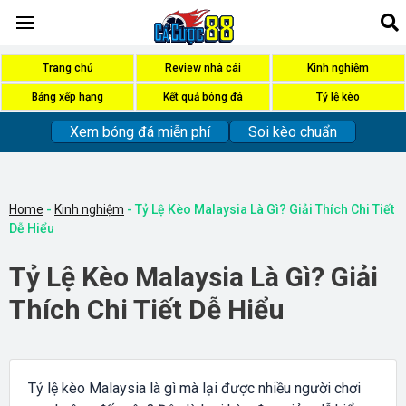
Trang chủ
Review nhà cái
Kinh nghiệm
Bảng xếp hạng
Kết quả bóng đá
Tỷ lệ kèo
Xem bóng đá miễn phí
Soi kèo chuẩn
Home
-
Kinh nghiệm
-
Tỷ Lệ Kèo Malaysia Là Gì? Giải Thích Chi Tiết
Dễ Hiểu
Tỷ Lệ Kèo Malaysia Là Gì? Giải
Thích Chi Tiết Dễ Hiểu
Tỷ lệ kèo Malaysia là gì mà lại được nhiều người chơi