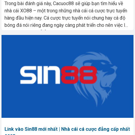
Trong bài đánh giá này, Cacuoc88 sẽ giúp bạn tìm hiểu về
nhà cái XO88 – một trong những nhà cái cá cược trực tuyến
hàng đầu hiện nay. Cá cược trực tuyến nói chung hay cá độ
bóng đá nói riêng đang ngày càng phát triển cho nên việc lựa
chọn một nhà cái […]
Link vào Sin88 mới nhất | Nhà cái cá cược đẳng cấp nhất