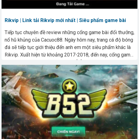
Rikvip | Link tải Rikvip mới nhất | Siêu phẩm game bài
Tiếp tục chuyên đề review những cổng game bài đổi thưởng,
nổ hũ khủng của Cacuoc88. Ngày hôm nay, trang cá độ bóng
đá sẽ tiếp tục giới thiệu đến anh em một siêu phẩm khác là
Rikvip. Xuất hiện từ khoảng 2017-2018, đến nay, cổng game
đã giành được thị phần lớn tại thị […]