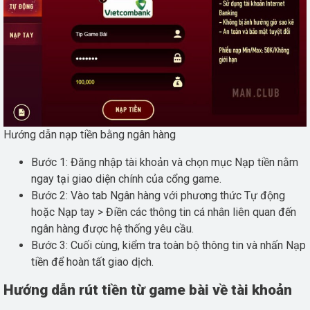
Hướng dẫn nạp tiền bằng ngân hàng
Bước 1: Đăng nhập tài khoản và chọn mục Nạp tiền nằm
ngay tại giao diện chính của cổng game.
Bước 2: Vào tab Ngân hàng với phương thức Tự động
hoặc Nạp tay > Điền các thông tin cá nhân liên quan đến
ngân hàng được hệ thống yêu cầu.
Bước 3: Cuối cùng, kiểm tra toàn bộ thông tin và nhấn Nạp
tiền để hoàn tất giao dịch.
Hướng dẫn rút tiền từ game bài về tài khoản