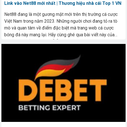
Link vào Net88 mới nhất | Thương hiệu nhà cái Top 1 VN
Net88 đang là một gương mặt mới trên thị trường cá cược
Việt Nam trong năm 2023. Những người chơi đang tỏ ra tò
mò và quan tâm về điểm đặc biệt mà trang web cá cược
bóng đá này mang lại. Hãy cùng ghé qua bài viết này của
Cacuoc88 để có cái nhìn […]