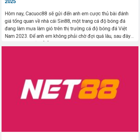
2025
Hôm nay, Cacuoc88 sẽ gửi đến anh em cược thủ bài đánh
giá tổng quan về nhà cái Sin88, một trang cá độ bóng đá
đang làm mưa làm gió trên thị trường cá độ bóng đá Việt
Nam 2023. Để anh em không phải chờ đợi quá lâu, sau đây
chúng tôi sẽ tổng […]