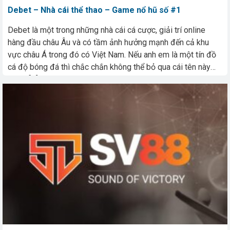
Debet – Nhà cái thể thao – Game nổ hũ số #1
Debet là một trong những nhà cái cá cược, giải trí online
hàng đầu châu Âu và có tầm ảnh hưởng mạnh đến cả khu
vực châu Á trong đó có Việt Nam. Nếu anh em là một tín đồ
cá độ bóng đá thì chắc chắn không thể bỏ qua cái tên này
được […]