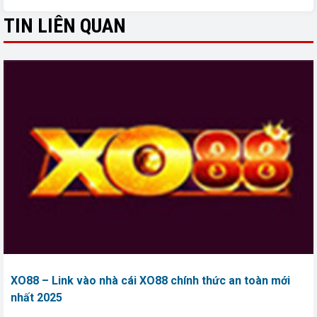
TIN LIÊN QUAN
XO88 – Link vào nhà cái XO88 chính thức an toàn mới
nhất 2025