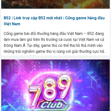
B52 | Link truy cập B52 mới nhất | Cổng game hàng đầu
Việt Nam
Cổng game bài đổi thưởng hàng đầu Việt Nam – B52 đang
làm mưa làm gió trên thị trường cá cược tại Việt Nam và cả
Đông Nam Á. Tại đây, game thủ có thể tha hồ thả mình vào
những trải nghiệm game thú vị cùng với giải thưởng cực hấp
dẫn. Nếu muốn […]