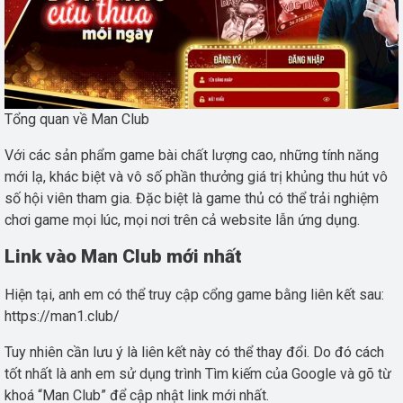
Tổng quan về Man Club
Với các sản phẩm game bài chất lượng cao, những tính năng
mới lạ, khác biệt và vô số phần thưởng giá trị khủng thu hút vô
số hội viên tham gia. Đặc biệt là game thủ có thể trải nghiệm
chơi game mọi lúc, mọi nơi trên cả website lẫn ứng dụng.
Link vào Man Club mới nhất
Hiện tại, anh em có thể truy cập cổng game
bằng liên kết sau:
https://man1.club/
Tuy nhiên cần lưu ý là liên kết này có thể thay đổi. Do đó cách
tốt nhất là anh em sử dụng trình Tìm kiếm của Google và gõ từ
khoá “Man Club” để cập nhật link mới nhất.