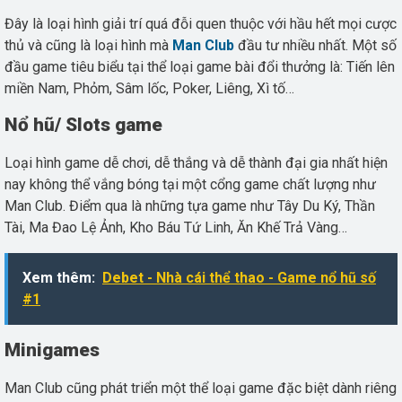
Đây là loại hình giải trí quá đỗi quen thuộc với hầu hết mọi cược
thủ và cũng là loại hình mà
Man Club
đầu tư nhiều nhất. Một số
đầu game tiêu biểu tại thể loại game bài đổi thưởng là: Tiến lên
miền Nam, Phỏm, Sâm lốc, Poker, Liêng, Xì tố…
Nổ hũ/ Slots game
Loại hình game dễ chơi, dễ thắng và dễ thành đại gia nhất hiện
nay không thể vắng bóng tại một cổng game chất lượng như
Man Club. Điểm qua là những tựa game như Tây Du Ký, Thần
Tài, Ma Đao Lệ Ảnh, Kho Báu Tứ Linh, Ăn Khế Trả Vàng…
Xem thêm:
Debet - Nhà cái thể thao - Game nổ hũ số
#1
Minigames
Man Club cũng phát triển một thể loại game đặc biệt dành riêng