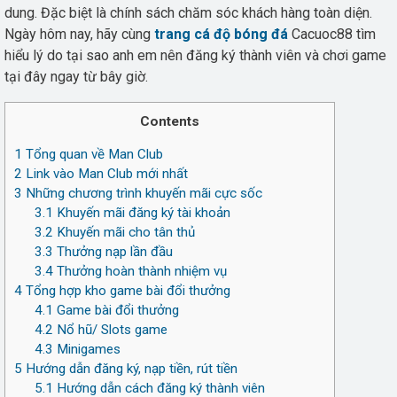
dung. Đặc biệt là chính sách chăm sóc khách hàng toàn diện.
Ngày hôm nay, hãy cùng
trang cá độ bóng đá
Cacuoc88 tìm
hiểu lý do tại sao anh em nên đăng ký thành viên và chơi game
tại đây ngay từ bây giờ.
Contents
1
Tổng quan về Man Club
2
Link vào Man Club mới nhất
3
Những chương trình khuyến mãi cực sốc
3.1
Khuyến mãi đăng ký tài khoản
3.2
Khuyến mãi cho tân thủ
3.3
Thưởng nạp lần đầu
3.4
Thưởng hoàn thành nhiệm vụ
4
Tổng hợp kho game bài đổi thưởng
4.1
Game bài đổi thưởng
4.2
Nổ hũ/ Slots game
4.3
Minigames
5
Hướng dẫn đăng ký, nạp tiền, rút tiền
5.1
Hướng dẫn cách đăng ký thành viên