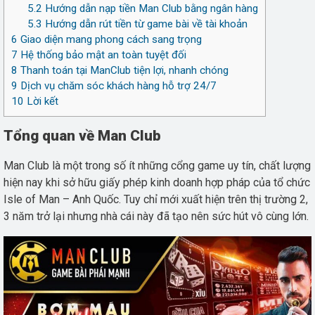
5.2
Hướng dẫn nạp tiền Man Club bằng ngân hàng
5.3
Hướng dẫn rút tiền từ game bài về tài khoản
6
Giao diện mang phong cách sang trọng
7
Hệ thống bảo mật an toàn tuyệt đối
8
Thanh toán tại ManClub tiện lợi, nhanh chóng
9
Dịch vụ chăm sóc khách hàng hỗ trợ 24/7
10
Lời kết
Tổng quan về Man Club
Man Club là một trong số ít những cổng game uy tín, chất lượng
hiện nay khi sở hữu giấy phép kinh doanh hợp pháp của tổ chức
Isle of Man – Anh Quốc. Tuy chỉ mới xuất hiện trên thị trường 2,
3 năm trở lại nhưng nhà cái này đã tạo nên sức hút vô cùng lớn.