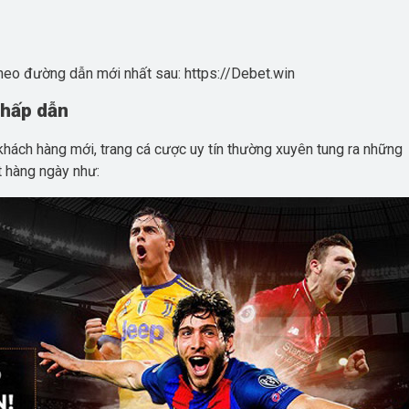
theo đường dẫn mới nhất sau: https://Debet.win
 hấp dẫn
 khách hàng mới, trang cá cược uy tín thường xuyên tung ra những
t hàng ngày như: