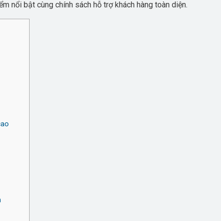
ểm nổi bật cùng chính sách hỗ trợ khách hàng toàn diện.
cao
n