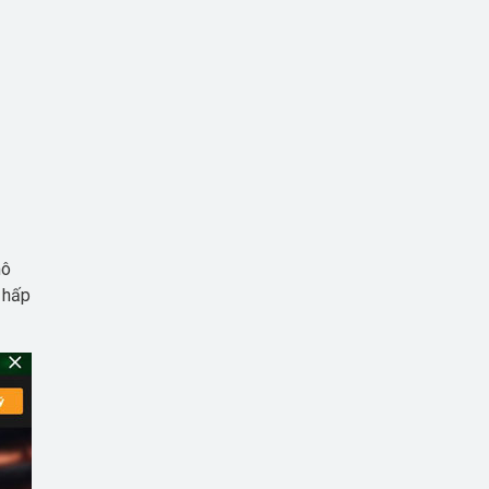
mô
i hấp