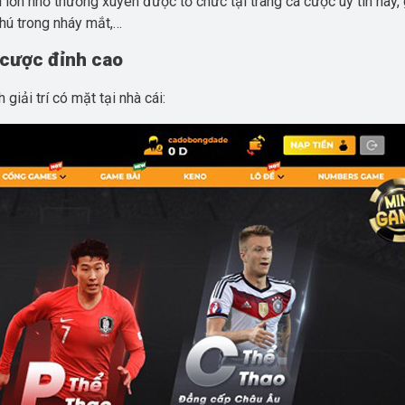
i lớn nhỏ thường xuyên được tổ chức tại trang cá cược uy tín này,
phú trong nháy mắt,…
 cược đỉnh cao
giải trí có mặt tại nhà cái: