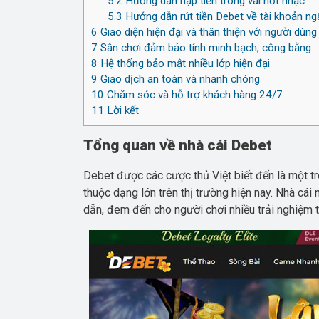
5.2
Hướng dẫn nạp tiền trong vài nốt nhạc
5.3
Hướng dẫn rút tiền Debet về tài khoản n
6
Giao diện hiện đại và thân thiện với người dùng
7
Sân chơi đảm bảo tính minh bạch, công bằng
8
Hệ thống bảo mật nhiều lớp hiện đại
9
Giao dịch an toàn và nhanh chóng
10
Chăm sóc và hỗ trợ khách hàng 24/7
11
Lời kết
Tổng quan về nhà cái Debet
Debet được các cược thủ Việt biết đến là một tr
thuộc dạng lớn trên thị trường hiện nay. Nhà cái
dẫn, đem đến cho người chơi nhiều trải nghiệm t