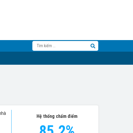
nhà
Hệ thống chấm điểm
85.2%