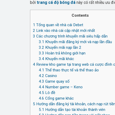
bởi
trang cá độ bóng đá
này có rất nhiều ưu đi
Contents
1
Tổng quan về nhà cái Debet
2
Link vào nhà cái cập nhật mới nhất
3
Các chương trình khuyến mãi siêu hấp dẫn
3.1
Khuyến mãi đăng ký mới và nạp lần đầu
3.2
Khuyến mãi nạp lần 2
3.3
Hoàn trả không giới hạn
3.4
Khuyến mãi khác
4
Review kho game tại trang web cá cược đỉnh 
4.1
Thể thao thực tế và thể thao ảo
4.2
Casino
4.3
Game quay số
4.4
Number game – Keno
4.5
Lô đề
4.6
Cổng game khác
5
Hướng dẫn đăng ký tài khoản, cách nạp rút tiề
5.1
Hướng dẫn tạo tài khoản thành viên