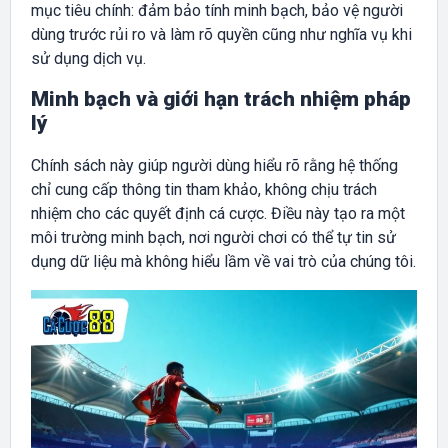
mục tiêu chính: đảm bảo tính minh bạch, bảo vệ người
dùng trước rủi ro và làm rõ quyền cũng như nghĩa vụ khi
sử dụng dịch vụ.
Minh bạch và giới hạn trách nhiệm pháp
lý
Chính sách này giúp người dùng hiểu rõ rằng hệ thống
chỉ cung cấp thông tin tham khảo, không chịu trách
nhiệm cho các quyết định cá cược. Điều này tạo ra một
môi trường minh bạch, nơi người chơi có thể tự tin sử
dụng dữ liệu mà không hiểu lầm về vai trò của chúng tôi.