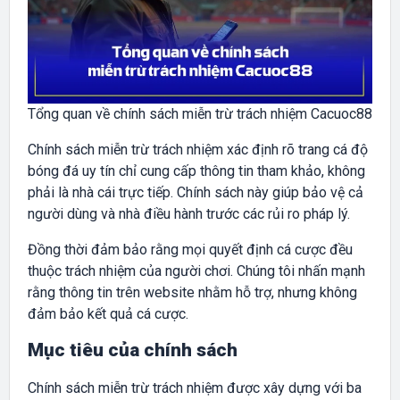
Tổng quan về chính sách miễn trừ trách nhiệm Cacuoc88
Chính sách miễn trừ trách nhiệm xác định rõ trang cá độ
bóng đá uy tín chỉ cung cấp thông tin tham khảo, không
phải là nhà cái trực tiếp. Chính sách này giúp bảo vệ cả
người dùng và nhà điều hành trước các rủi ro pháp lý.
Đồng thời đảm bảo rằng mọi quyết định cá cược đều
thuộc trách nhiệm của người chơi. Chúng tôi nhấn mạnh
rằng thông tin trên website nhằm hỗ trợ, nhưng không
đảm bảo kết quả cá cược.
Mục tiêu của chính sách
Chính sách miễn trừ trách nhiệm được xây dựng với ba