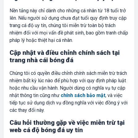
Nền tảng này chỉ dành cho những cá nhân từ 18 tuổi trở
lên. Nếu người sử dụng chưa đạt tuổi quy định truy cập
trang cá độ uy tín, chúng tôi miễn trừ toàn bộ trách
nhiệm đối với mọi vấn đề phát sinh, bao gồm tranh chấp
pháp lý hoặc thiệt hại cá nhân.
Cập nhật và điều chỉnh chính sách tại
trang nhà cái bóng đá
Chúng tôi có quyền điều chỉnh chính sách miễn trừ trách
nhiệm bất kỳ lúc nào để phù hợp với quy định pháp luật
hoặc nhu cầu vận hành. Người dùng có nghĩa vụ tự cập
nhật thông tin cũng như
chính sách bảo mật
, và việc
tiếp tục sử dụng dịch vụ đồng nghĩa với việc đồng ý với
các thay đổi này.
Câu hỏi thường gặp về việc miễn trừ tại
web cá độ bóng đá uy tín