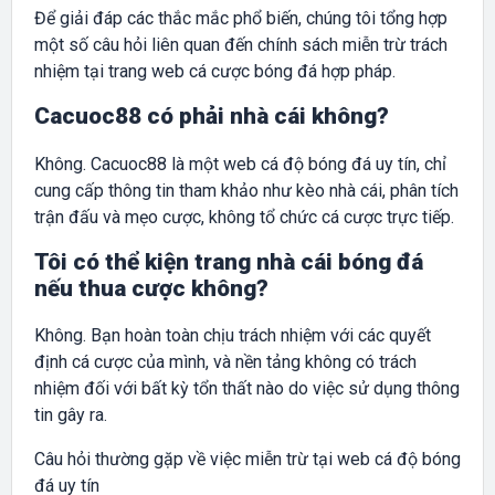
Để giải đáp các thắc mắc phổ biến, chúng tôi tổng hợp
một số câu hỏi liên quan đến chính sách miễn trừ trách
nhiệm tại trang web cá cược bóng đá hợp pháp.
Cacuoc88 có phải nhà cái không?
Không. Cacuoc88 là một web cá độ bóng đá uy tín, chỉ
cung cấp thông tin tham khảo như kèo nhà cái, phân tích
trận đấu và mẹo cược, không tổ chức cá cược trực tiếp.
Tôi có thể kiện trang nhà cái bóng đá
nếu thua cược không?
Không. Bạn hoàn toàn chịu trách nhiệm với các quyết
định cá cược của mình, và nền tảng không có trách
nhiệm đối với bất kỳ tổn thất nào do việc sử dụng thông
tin gây ra.
Câu hỏi thường gặp về việc miễn trừ tại web cá độ bóng
đá uy tín