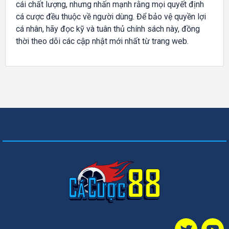
cái chất lượng, nhưng nhấn mạnh rằng mọi quyết định
cá cược đều thuộc về người dùng. Để bảo vệ quyền lợi
cá nhân, hãy đọc kỹ và tuân thủ chính sách này, đồng
thời theo dõi các cập nhật mới nhất từ trang web.