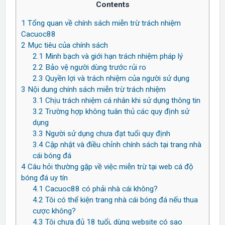
Contents
1
Tổng quan về chính sách miễn trừ trách nhiệm
Cacuoc88
2
Mục tiêu của chính sách
2.1
Minh bạch và giới hạn trách nhiệm pháp lý
2.2
Bảo vệ người dùng trước rủi ro
2.3
Quyền lợi và trách nhiệm của người sử dụng
3
Nội dung chính sách miễn trừ trách nhiệm
3.1
Chịu trách nhiệm cá nhân khi sử dụng thông tin
3.2
Trường hợp không tuân thủ các quy định sử
dụng
3.3
Người sử dụng chưa đạt tuổi quy định
3.4
Cập nhật và điều chỉnh chính sách tại trang nhà
cái bóng đá
4
Câu hỏi thường gặp về việc miễn trừ tại web cá độ
bóng đá uy tín
4.1
Cacuoc88 có phải nhà cái không?
4.2
Tôi có thể kiện trang nhà cái bóng đá nếu thua
cược không?
4.3
Tôi chưa đủ 18 tuổi, dùng website có sao