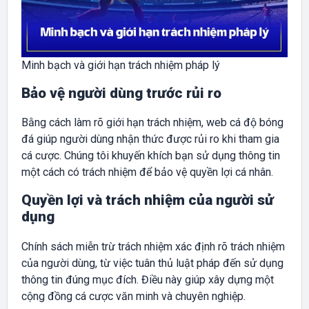
Minh bạch và giới hạn trách nhiệm pháp lý
Bảo vệ người dùng trước rủi ro
Bằng cách làm rõ giới hạn trách nhiệm, web cá độ bóng
đá giúp người dùng nhận thức được rủi ro khi tham gia
cá cược. Chúng tôi khuyến khích bạn sử dụng thông tin
một cách có trách nhiệm để bảo vệ quyền lợi cá nhân.
Quyền lợi và trách nhiệm của người sử
dụng
Chính sách miễn trừ trách nhiệm xác định rõ trách nhiệm
của người dùng, từ việc tuân thủ luật pháp đến sử dụng
thông tin đúng mục đích. Điều này giúp xây dựng một
cộng đồng cá cược văn minh và chuyên nghiệp.