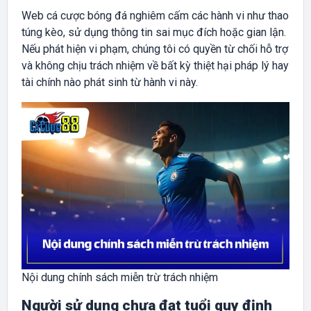
Web cá cược bóng đá nghiêm cấm các hành vi như thao
túng kèo, sử dụng thông tin sai mục đích hoặc gian lận.
Nếu phát hiện vi phạm, chúng tôi có quyền từ chối hỗ trợ
và không chịu trách nhiệm về bất kỳ thiệt hại pháp lý hay
tài chính nào phát sinh từ hành vi này.
Nội dung chính sách miễn trừ trách nhiệm
Người sử dụng chưa đạt tuổi quy định