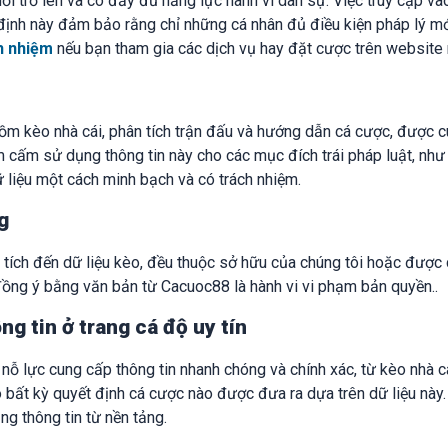
ổi trở lên và có đầy đủ năng lực hành vi dân sự. Việc truy cập v
định này đảm bảo rằng chỉ những cá nhân đủ điều kiện pháp lý mớ
h nhiệm
nếu bạn tham gia các dịch vụ hay đặt cược trên website n
 gồm kèo nhà cái, phân tích trận đấu và hướng dẫn cá cược, được 
m cấm sử dụng thông tin này cho các mục đích trái pháp luật, như 
liệu một cách minh bạch và có trách nhiệm.
g
ân tích đến dữ liệu kèo, đều thuộc sở hữu của chúng tôi hoặc đượ
ồng ý bằng văn bản từ Cacuoc88 là hành vi vi phạm bản quyền..
ng tin ở trang cá độ uy tín
ỗ lực cung cấp thông tin nhanh chóng và chính xác, từ kèo nhà c
o bất kỳ quyết định cá cược nào được đưa ra dựa trên dữ liệu này.
g thông tin từ nền tảng.