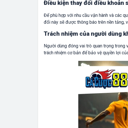
Điều kiện thay đổi điều khoản 
Để phù hợp với nhu cầu vận hành và các qu
đổi này sẽ được thông báo trên nền tảng, 
Trách nhiệm của người dùng kh
Người dùng đóng vai trò quan trọng trong 
trách nhiệm cơ bản để bảo vệ quyền lợi củ