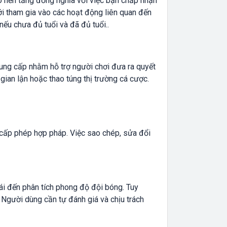
ào nền tảng đồng nghĩa với việc bạn chấp nhận
i tham gia vào các hoạt động liên quan đến
ếu chưa đủ tuổi và đã đủ tuổi..
cung cấp nhằm hỗ trợ người chơi đưa ra quyết
gian lận hoặc thao túng thị trường cá cược.
c cấp phép hợp pháp. Việc sao chép, sửa đổi
ái đến phân tích phong độ đội bóng. Tuy
 Người dùng cần tự đánh giá và chịu trách