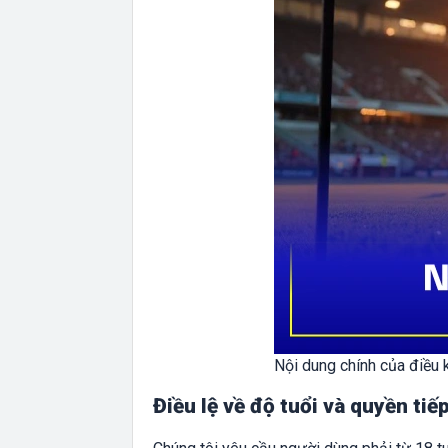
Nội dung chính của điều
Điều lệ về độ tuổi và quyền tiế