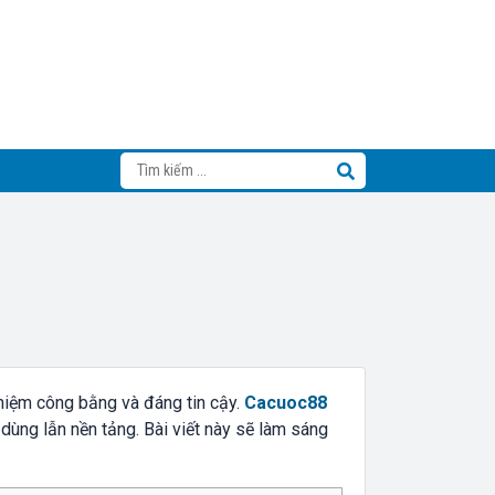
ghiệm công bằng và đáng tin cậy.
Cacuoc88
dùng lẫn nền tảng. Bài viết này sẽ làm sáng