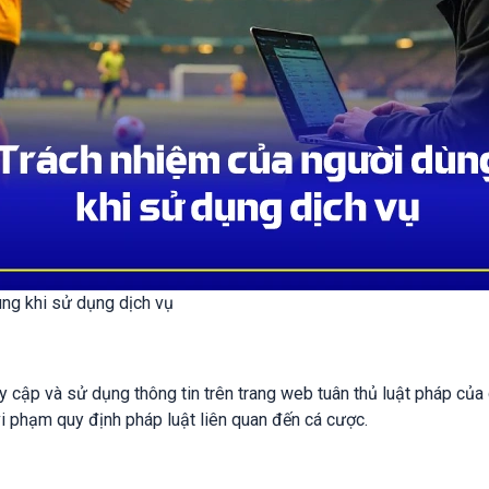
ng khi sử dụng dịch vụ
 cập và sử dụng thông tin trên trang web tuân thủ luật pháp của 
vi phạm quy định pháp luật liên quan đến cá cược.