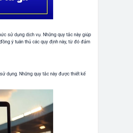
thức sử dụng dịch vụ. Những quy tắc này giúp
 đồng ý tuân thủ các quy định này, từ đó đảm
n sử dụng. Những quy tắc này được thiết kế