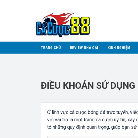
TRANG CHỦ
REVIEW NHÀ CÁI
KINH NGHIỆM
ĐIỀU KHOẢN SỬ DỤNG
Ở lĩnh vực cá cược bóng đá trực tuyến, việ
với vai trò là một trang cá cược uy tín, x
tỏ những quy định quan trọng, giúp bạn sử 