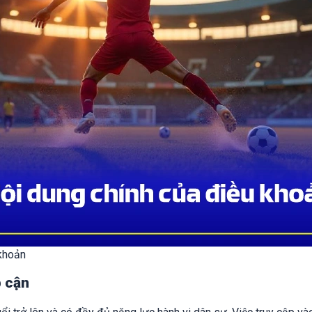
 khoản
p cận