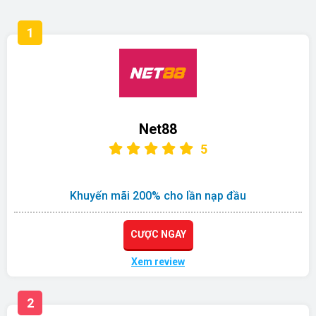
1
Net88
5
Khuyến mãi 200% cho lần nạp đầu
CƯỢC NGAY
Xem review
2