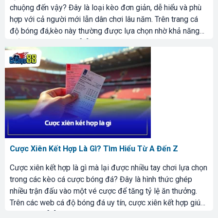
chuộng đến vậy? Đây là loại kèo đơn giản, dễ hiểu và phù
hợp với cả người mới lẫn dân chơi lâu năm. Trên trang cá
độ bóng đá,kèo này thường được lựa chọn nhờ khả năng
kiểm soát rủi ro hiệu […]
Cược Xiên Kết Hợp Là Gì? Tìm Hiểu Từ A Đến Z
Cược xiên kết hợp là gì mà lại được nhiều tay chơi lựa chọn
trong các kèo cá cược bóng đá? Đây là hình thức ghép
nhiều trận đấu vào một vé cược để tăng tỷ lệ ăn thưởng.
Trên các web cá độ bóng đá uy tín, cược xiên kết hợp giúp
người chơi […]