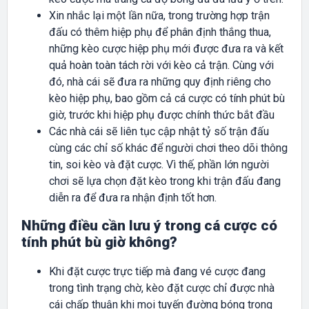
Xin nhắc lại một lần nữa, trong trường hợp trận
đấu có thêm hiệp phụ để phân định thắng thua,
những kèo cược hiệp phụ mới được đưa ra và kết
quả hoàn toàn tách rời với kèo cả trận. Cùng với
đó, nhà cái sẽ đưa ra những quy định riêng cho
kèo hiệp phụ, bao gồm cả cá cược có tính phút bù
giờ, trước khi hiệp phụ được chính thức bắt đầu
Các nhà cái sẽ liên tục cập nhật tỷ số trận đấu
cùng các chỉ số khác để người chơi theo dõi thông
tin, soi kèo và đặt cược. Vì thế, phần lớn người
chơi sẽ lựa chọn đặt kèo trong khi trận đấu đang
diễn ra để đưa ra nhận định tốt hơn.
Những điều cần lưu ý trong cá cược có
tính phút bù giờ không?
Khi đặt cược trực tiếp mà đang vé cược đang
trong tình trạng chờ, kèo đặt cược chỉ được nhà
cái chấp thuận khi mọi tuyến đường bóng trong