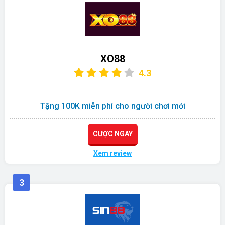
XO88
4.3
Tặng 100K miễn phí cho người chơi mới
CƯỢC NGAY
Xem review
3