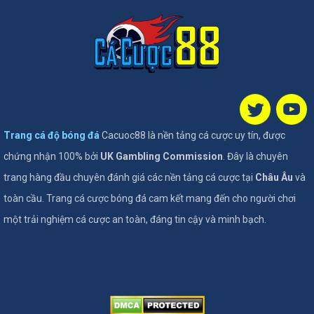
Trang cá độ bóng đá
Cacuoc88 là nền tảng cá cược uy tín, được
chứng nhận 100% bởi
UK Gambling Commission
. Đây là chuyên
trang hàng đầu chuyên đánh giá các nền tảng cá cược tại
Châu Âu
và
toàn cầu. Trang cá cược bóng đá cam kết mang đến cho người chơi
một trải nghiệm cá cược an toàn, đáng tin cậy và minh bạch.