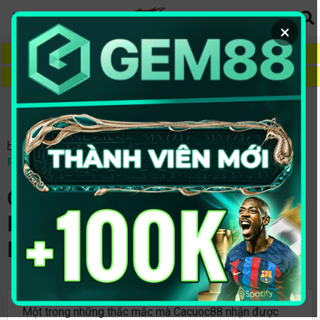
×
Trang chủ
Review nhà cái
Kinh nghiệm
Bảng xếp hạng
Kết quả bóng đá
Tỷ lệ kèo
Home
-
Kinh nghiệm
-
Giải đáp thắc mắc cá cược bóng đá có tính
phút bù giờ và hiệp phụ không?
Giải đáp thắc mắc cá cược
bóng đá có tính phút bù giờ và
hiệp phụ không?
Một trong những thắc mắc mà Cacuoc88 nhận được