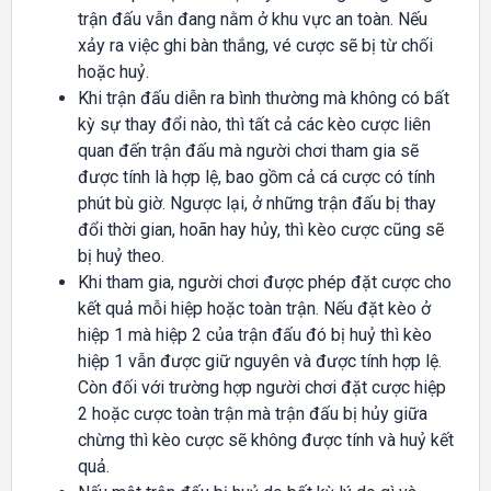
trận đấu vẫn đang nằm ở khu vực an toàn. Nếu
xảy ra việc ghi bàn thắng, vé cược sẽ bị từ chối
hoặc huỷ.
Khi trận đấu diễn ra bình thường mà không có bất
kỳ sự thay đổi nào, thì tất cả các kèo cược liên
quan đến trận đấu mà người chơi tham gia sẽ
được tính là hợp lệ, bao gồm cả cá cược có tính
phút bù giờ. Ngược lại, ở những trận đấu bị thay
đổi thời gian, hoãn hay hủy, thì kèo cược cũng sẽ
bị huỷ theo.
Khi tham gia, người chơi được phép đặt cược cho
kết quả mỗi hiệp hoặc toàn trận. Nếu đặt kèo ở
hiệp 1 mà hiệp 2 của trận đấu đó bị huỷ thì kèo
hiệp 1 vẫn được giữ nguyên và được tính hợp lệ.
Còn đối với trường hợp người chơi đặt cược hiệp
2 hoặc cược toàn trận mà trận đấu bị hủy giữa
chừng thì kèo cược sẽ không được tính và huỷ kết
quả.