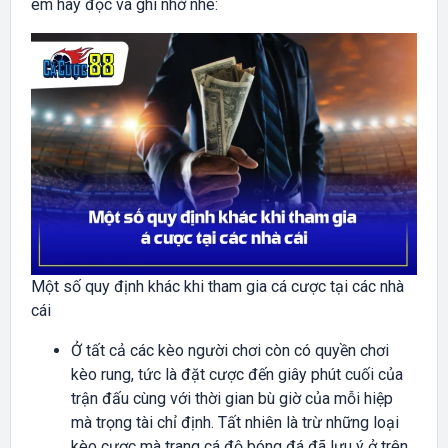
em hãy đọc và ghi nhớ nhé:
Một số quy định khác khi tham gia cá cược tại các nhà
cái
Ở tất cả các kèo người chơi còn có quyền chơi
kèo rung, tức là đặt cược đến giây phút cuối của
trận đấu cùng với thời gian bù giờ của mỗi hiệp
mà trọng tài chỉ định. Tất nhiên là trừ những loại
kèo cược mà trang cá độ bóng đá đã lưu ý ở trên.