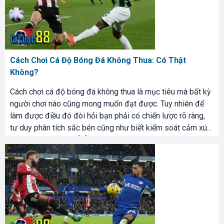
Cách Chơi Cá Độ Bóng Đá Không Thua: Có Thật
Không?
Cách chơi cá độ bóng đá không thua là mục tiêu mà bất kỳ
người chơi nào cũng mong muốn đạt được. Tuy nhiên để
làm được điều đó đòi hỏi bạn phải có chiến lược rõ ràng,
tư duy phân tích sắc bén cũng như biết kiểm soát cảm xúc.
Việc lựa chọn trang […]