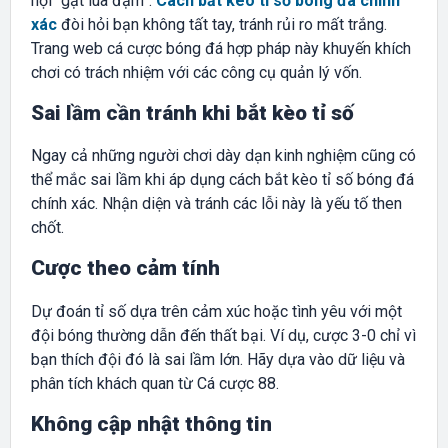
hội “gặt lúa đậm”.
Cách bắt kèo tỉ số bóng đá chính
xác
đòi hỏi bạn không tất tay, tránh rủi ro mất trắng.
Trang web cá cược bóng đá hợp pháp này khuyến khích
chơi có trách nhiệm với các công cụ quản lý vốn.
Sai lầm cần tránh khi bắt kèo tỉ số
Ngay cả những người chơi dày dạn kinh nghiệm cũng có
thể mắc sai lầm khi áp dụng cách bắt kèo tỉ số bóng đá
chính xác. Nhận diện và tránh các lỗi này là yếu tố then
chốt.
Cược theo cảm tính
Dự đoán tỉ số dựa trên cảm xúc hoặc tình yêu với một
đội bóng thường dẫn đến thất bại. Ví dụ, cược 3-0 chỉ vì
bạn thích đội đó là sai lầm lớn. Hãy dựa vào dữ liệu và
phân tích khách quan từ Cá cược 88.
Không cập nhật thông tin