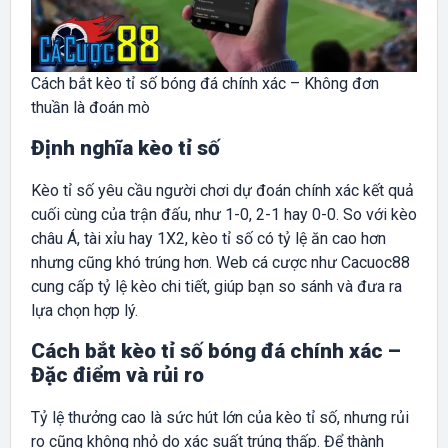
Cách bắt kèo tỉ số bóng đá chính xác – Không đơn
thuần là đoán mò
Định nghĩa kèo tỉ số
Kèo tỉ số yêu cầu người chơi dự đoán chính xác kết quả
cuối cùng của trận đấu, như 1-0, 2-1 hay 0-0. So với kèo
châu Á, tài xỉu hay 1X2, kèo tỉ số có tỷ lệ ăn cao hơn
nhưng cũng khó trúng hơn. Web cá cược như Cacuoc88
cung cấp tỷ lệ kèo chi tiết, giúp bạn so sánh và đưa ra
lựa chọn hợp lý.
Cách bắt kèo tỉ số bóng đá chính xác –
Đặc điểm và rủi ro
Tỷ lệ thưởng cao là sức hút lớn của kèo tỉ số, nhưng rủi
ro cũng không nhỏ do xác suất trúng thấp. Để thành