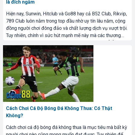
là đích ngắm
Hiện nay, Sunwin, Hitclub và Go88 hay cả B52 Club, Rikvip,
789 Club luôn nằm trong top đầu nhờ uy tín lâu năm, cộng
đồng người chơi đông đảo và chất lượng dịch vụ vượt trội.
Tuy nhiên, chính vì sức hút mạnh mẽ này mà các thương
hiệu lớn thường xuyên trở thành mục tiêu của các […]
Cách Chơi Cá Độ Bóng Đá Không Thua: Có Thật
Không?
Cách chơi cá độ bóng đá không thua là mục tiêu mà bất kỳ
người chơi nào cũng mong muốn đạt được. Tuy nhiên để