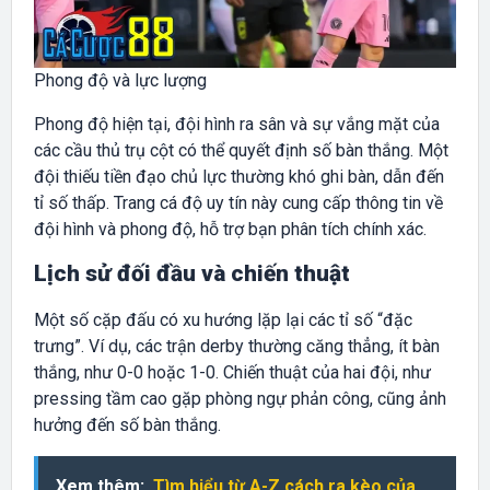
Phong độ và lực lượng
Phong độ hiện tại, đội hình ra sân và sự vắng mặt của
các cầu thủ trụ cột có thể quyết định số bàn thắng. Một
đội thiếu tiền đạo chủ lực thường khó ghi bàn, dẫn đến
tỉ số thấp. Trang cá độ uy tín này cung cấp thông tin về
đội hình và phong độ, hỗ trợ bạn phân tích chính xác.
Lịch sử đối đầu và chiến thuật
Một số cặp đấu có xu hướng lặp lại các tỉ số “đặc
trưng”. Ví dụ, các trận derby thường căng thẳng, ít bàn
thắng, như 0-0 hoặc 1-0. Chiến thuật của hai đội, như
pressing tầm cao gặp phòng ngự phản công, cũng ảnh
hưởng đến số bàn thắng.
Xem thêm:
Tìm hiểu từ A-Z cách ra kèo của