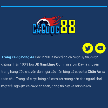
Trang cá độ bóng đá
Cacuoc88 là nền tảng cá cược uy tín, được
chứng nhận 100% bởi
UK Gambling Commission
. Đây là chuyên
trang hàng đầu chuyên đánh giá các nền tảng cá cược tại
Châu Âu
và
toàn cầu. Trang cá cược bóng đá cam kết mang đến cho người chơi
một trải nghiệm cá cược an toàn, đáng tin cậy và minh bạch.