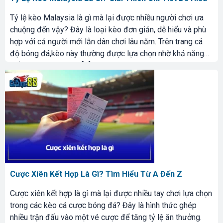
Tỷ lệ kèo Malaysia là gì mà lại được nhiều người chơi ưa
chuộng đến vậy? Đây là loại kèo đơn giản, dễ hiểu và phù
hợp với cả người mới lẫn dân chơi lâu năm. Trên trang cá
độ bóng đá,kèo này thường được lựa chọn nhờ khả năng
kiểm soát rủi ro hiệu […]
Cược Xiên Kết Hợp Là Gì? Tìm Hiểu Từ A Đến Z
Cược xiên kết hợp là gì mà lại được nhiều tay chơi lựa chọn
trong các kèo cá cược bóng đá? Đây là hình thức ghép
nhiều trận đấu vào một vé cược để tăng tỷ lệ ăn thưởng.