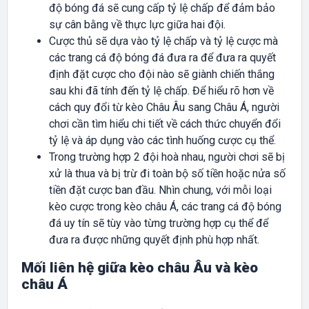
độ bóng đá sẽ cung cấp tỷ lệ chấp để đảm bảo
sự cân bằng về thực lực giữa hai đội.
Cược thủ sẽ dựa vào tỷ lệ chấp và tỷ lệ cược mà
các trang cá độ bóng đá đưa ra để đưa ra quyết
định đặt cược cho đội nào sẽ giành chiến thắng
sau khi đã tính đến tỷ lệ chấp. Để hiểu rõ hơn về
cách quy đổi từ kèo Châu Âu sang Châu Á, người
chơi cần tìm hiểu chi tiết về cách thức chuyển đổi
tỷ lệ và áp dụng vào các tình huống cược cụ thể.
Trong trường hợp 2 đội hoà nhau, người chơi sẽ bị
xử là thua và bị trừ đi toàn bộ số tiền hoặc nửa số
tiền đặt cược ban đầu. Nhìn chung, với mỗi loại
kèo cược trong kèo châu Á, các trang cá độ bóng
đá uy tín sẽ tùy vào từng trường hợp cụ thể để
đưa ra được những quyết định phù hợp nhất.
Mối liên hệ giữa kèo châu Âu và kèo
châu Á