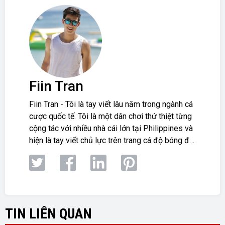
Fiin Tran
Fiin Tran - Tôi là tay viết lâu năm trong ngành cá
cược quốc tế. Tôi là một dân chơi thứ thiệt từng
cộng tác với nhiều nhà cái lớn tại Philippines và
hiện là tay viết chủ lực trên trang cá độ bóng đá
Cacuoc88.
TIN LIÊN QUAN