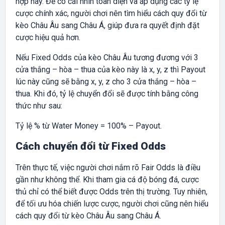
hợp này. Để có cái nhìn toàn diện và áp dụng các tỷ lệ
cược chính xác, người chơi nên tìm hiểu cách quy đổi từ
kèo Châu Âu sang Châu Á, giúp đưa ra quyết định đặt
cược hiệu quả hơn.
Nếu Fixed Odds của kèo Châu Âu tương đương với 3
cửa thắng – hòa – thua của kèo này là x, y, z thì Payout
lúc này cũng sẽ bằng x, y, z cho 3 cửa thắng – hòa –
thua. Khi đó, tỷ lệ chuyển đổi sẽ được tính bằng công
thức như sau:
Tỷ lệ % từ Water Money = 100% – Payout.
Cách chuyển đổi từ Fixed Odds
Trên thực tế, việc người chơi nắm rõ Fair Odds là điều
gần như không thể. Khi tham gia cá độ bóng đá, cược
thủ chỉ có thể biết được Odds trên thị trường. Tuy nhiên,
để tối ưu hóa chiến lược cược, người chơi cũng nên hiểu
cách quy đổi từ kèo Châu Âu sang Châu Á.