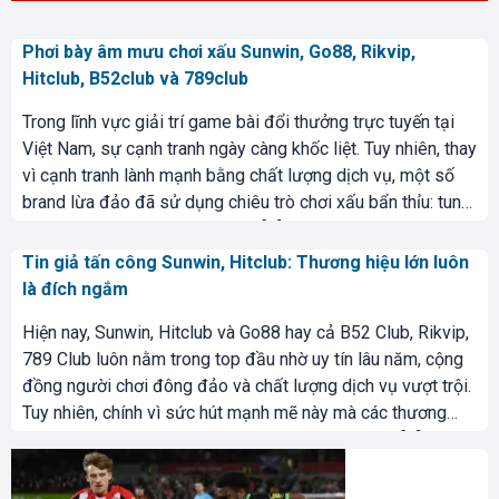
Phơi bày âm mưu chơi xấu Sunwin, Go88, Rikvip,
Hitclub, B52club và 789club
Trong lĩnh vực giải trí game bài đổi thưởng trực tuyến tại
Việt Nam, sự cạnh tranh ngày càng khốc liệt. Tuy nhiên, thay
vì cạnh tranh lành mạnh bằng chất lượng dịch vụ, một số
brand lừa đảo đã sử dụng chiêu trò chơi xấu bẩn thỉu: tung
tin giả, bình luận bịa đặt, video […]
Tin giả tấn công Sunwin, Hitclub: Thương hiệu lớn luôn
là đích ngắm
Hiện nay, Sunwin, Hitclub và Go88 hay cả B52 Club, Rikvip,
789 Club luôn nằm trong top đầu nhờ uy tín lâu năm, cộng
đồng người chơi đông đảo và chất lượng dịch vụ vượt trội.
Tuy nhiên, chính vì sức hút mạnh mẽ này mà các thương
hiệu lớn thường xuyên trở thành mục tiêu của các […]