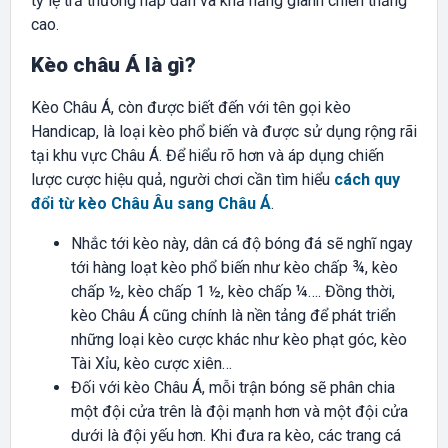
tỷ lệ trả thưởng hấp dẫn và khả năng giành chiến thắng
cao.
Kèo châu Á là gì?
Kèo Châu Á, còn được biết đến với tên gọi kèo
Handicap, là loại kèo phổ biến và được sử dụng rộng rãi
tại khu vực Châu Á. Để hiểu rõ hơn và áp dụng chiến
lược cược hiệu quả, người chơi cần tìm hiểu
cách quy
đổi từ kèo Châu Âu sang Châu Á
.
Nhắc tới kèo này, dân cá độ bóng đá sẽ nghĩ ngay
tới hàng loạt kèo phổ biến như kèo chấp ¾, kèo
chấp ½, kèo chấp 1 ½, kèo chấp ¼…. Đồng thời,
kèo Châu Á cũng chính là nền tảng để phát triển
những loại kèo cược khác như kèo phạt góc, kèo
Tài Xỉu, kèo cược xiên…
Đối với kèo Châu Á, mỗi trận bóng sẽ phân chia
một đội cửa trên là đội mạnh hơn và một đội cửa
dưới là đội yếu hơn. Khi đưa ra kèo, các trang cá