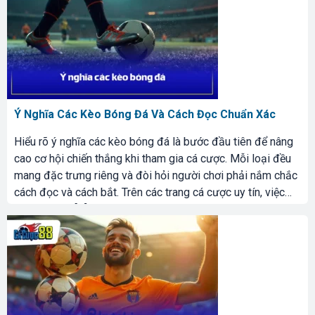
Ý Nghĩa Các Kèo Bóng Đá Và Cách Đọc Chuẩn Xác
Hiểu rõ ý nghĩa các kèo bóng đá là bước đầu tiên để nâng
cao cơ hội chiến thắng khi tham gia cá cược. Mỗi loại đều
mang đặc trưng riêng và đòi hỏi người chơi phải nắm chắc
cách đọc và cách bắt. Trên các trang cá cược uy tín, việc
phân tích và […]