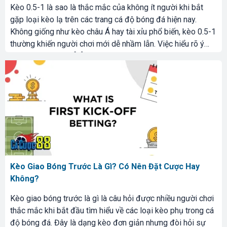
Kèo 0.5-1 là sao là thắc mắc của không ít người khi bắt
gặp loại kèo lạ trên các trang cá độ bóng đá hiện nay.
Không giống như kèo châu Á hay tài xỉu phổ biến, kèo 0.5-1
thường khiến người chơi mới dễ nhầm lẫn. Việc hiểu rõ ý
nghĩa và cách tính […]
Kèo Giao Bóng Trước Là Gì? Có Nên Đặt Cược Hay
Không?
Kèo giao bóng trước là gì là câu hỏi được nhiều người chơi
thắc mắc khi bắt đầu tìm hiểu về các loại kèo phụ trong cá
độ bóng đá. Đây là dạng kèo đơn giản nhưng đòi hỏi sự