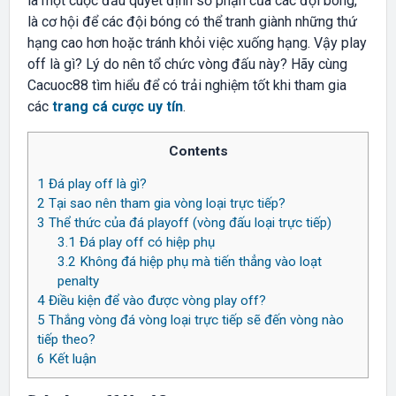
là một cuộc đấu quyết định số phận của các đội bóng,
là cơ hội để các đội bóng có thể tranh giành những thứ
hạng cao hơn hoặc tránh khỏi việc xuống hạng. Vậy play
off là gì? Lý do nên tổ chức vòng đấu này? Hãy cùng
Cacuoc88 tìm hiểu để có trải nghiệm tốt khi tham gia
các
trang cá cược uy tín
.
Contents
1
Đá play off là gì?
2
Tại sao nên tham gia vòng loại trực tiếp?
3
Thể thức của đá playoff (vòng đấu loại trực tiếp)
3.1
Đá play off có hiệp phụ
3.2
Không đá hiệp phụ mà tiến thẳng vào loạt
penalty
4
Điều kiện để vào được vòng play off?
5
Thắng vòng đá vòng loại trực tiếp sẽ đến vòng nào
tiếp theo?
6
Kết luận