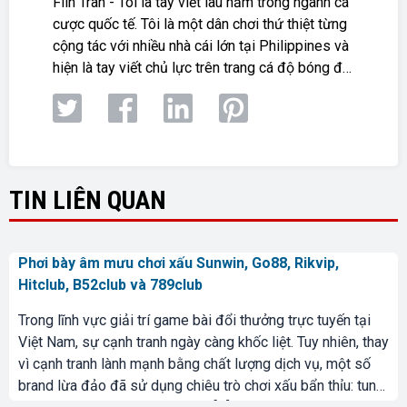
Fiin Tran - Tôi là tay viết lâu năm trong ngành cá
cược quốc tế. Tôi là một dân chơi thứ thiệt từng
cộng tác với nhiều nhà cái lớn tại Philippines và
hiện là tay viết chủ lực trên trang cá độ bóng đá
Cacuoc88.
TIN LIÊN QUAN
Phơi bày âm mưu chơi xấu Sunwin, Go88, Rikvip,
Hitclub, B52club và 789club
Trong lĩnh vực giải trí game bài đổi thưởng trực tuyến tại
Việt Nam, sự cạnh tranh ngày càng khốc liệt. Tuy nhiên, thay
vì cạnh tranh lành mạnh bằng chất lượng dịch vụ, một số
brand lừa đảo đã sử dụng chiêu trò chơi xấu bẩn thỉu: tung