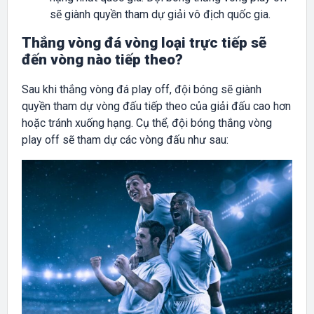
sẽ giành quyền tham dự giải vô địch quốc gia.
Thắng vòng đá vòng loại trực tiếp sẽ
đến vòng nào tiếp theo?
Sau khi thắng vòng đá play off, đội bóng sẽ giành
quyền tham dự vòng đấu tiếp theo của giải đấu cao hơn
hoặc tránh xuống hạng. Cụ thể, đội bóng thắng vòng
play off sẽ tham dự các vòng đấu như sau: