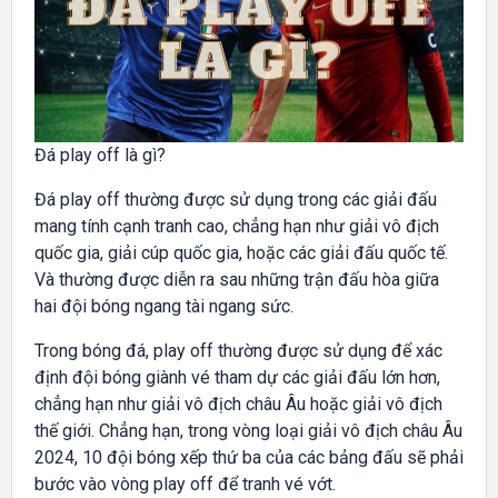
Đá play off là gì?
Đá play off thường được sử dụng trong các giải đấu
mang tính cạnh tranh cao, chẳng hạn như giải vô địch
quốc gia, giải cúp quốc gia, hoặc các giải đấu quốc tế.
Và thường được diễn ra sau những trận đấu hòa giữa
hai đội bóng ngang tài ngang sức.
Trong bóng đá, play off thường được sử dụng để xác
định đội bóng giành vé tham dự các giải đấu lớn hơn,
chẳng hạn như giải vô địch châu Âu hoặc giải vô địch
thế giới. Chẳng hạn, trong vòng loại giải vô địch châu Âu
2024, 10 đội bóng xếp thứ ba của các bảng đấu sẽ phải
bước vào vòng play off để tranh vé vớt.