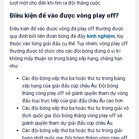
lượt một cho đến khi tìm ra đội thắng cuộc.
Điều kiện để vào được vòng play off?
Điều kiện để vào được vòng đá play off thường được
quy định bởi liên đoàn bóng đá đầy
kinh nghiệm
, tùy
thuộc vào từng giải đấu cụ thể. Tuy nhiên, vòng play off
thường được tổ chức cho các đội bóng đứng ở vị trí
không mấy thuận lợi trong bảng xếp hạng, chẳng hạn
như:
Các đội bóng xếp thứ ba hoặc thứ tư trong bảng
xếp hạng của giải đấu cúp châu Âu: Đội bóng
thắng vòng play off sẽ giành quyền tham dự vòng
đấu loại trực tiếp của giải đấu châu Âu cao hơn.
Các đội bóng xếp thứ ba hoặc thứ tư trong giải vô
địch quốc gia: Đội bóng thắng vòng play off sẽ
giành quyền tham dự giải đấu cúp châu Âu.
Các đội bóng xếp thứ ba hoặc thứ tư trong giải
hạng nhất quốc gia: Đội bóng thắng vòng play off