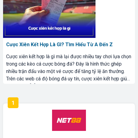
Cược Xiên Kết Hợp Là Gì? Tìm Hiểu Từ A Đến Z
Cược xiên kết hợp là gì mà lại được nhiều tay chơi lựa chọn
trong các kèo cá cược bóng đá? Đây là hình thức ghép
nhiều trận đấu vào một vé cược để tăng tỷ lệ ăn thưởng.
Trên các web cá độ bóng đá uy tín, cược xiên kết hợp giúp
người chơi […]
1