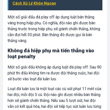
Cách Xử Lý Khôn Ngoan
Một số giải đấu đá play off áp dụng luật bàn thắng
vàng trong hiệp phụ. Có nghĩa, đội nào ghi được bàn
thắng trước trong hiệp phụ sẽ giành chiến thắng, không
cần đợi hết 30 phút. Bàn thắng đó được gọi là bàn
thắng vàng.
Không đá hiệp phụ mà tiến thẳng vào
loạt penalty
Một số giải đấu không áp dụng luật đá play off. Sau 90
phút thi đấu không tìm ra được đội thắng cuộc, hai đội
sẽ bước vào loạt đá luân lưu.
Loạt đá luân lưu là một loạt các cú sút phạt 11 mét của
hai đội, mỗi đội 5 cú. Đội nào ghi được nhiều bàn thắng
hơn sẽ giành chiến thắng. Nếu sau 5 lượt sút, hai đội
vẫn có kết quả hòa, hai đội sẽ tiếp tục sút luân lưu từng