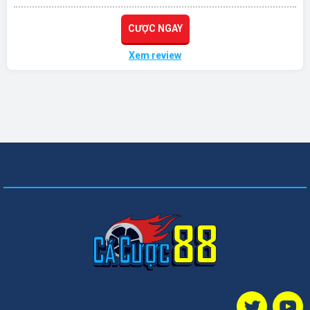
CƯỢC NGAY
Xem review