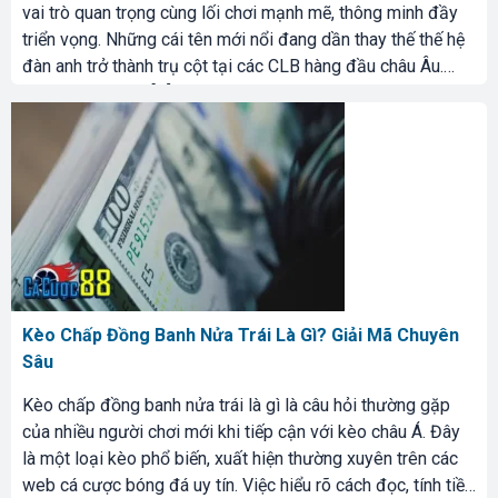
vai trò quan trọng cùng lối chơi mạnh mẽ, thông minh đầy
triển vọng. Những cái tên mới nổi đang dần thay thế thế hệ
đàn anh trở thành trụ cột tại các CLB hàng đầu châu Âu.
Trên các web cá […]
Kèo Chấp Đồng Banh Nửa Trái Là Gì? Giải Mã Chuyên
Sâu
Kèo chấp đồng banh nửa trái là gì là câu hỏi thường gặp
của nhiều người chơi mới khi tiếp cận với kèo châu Á. Đây
là một loại kèo phổ biến, xuất hiện thường xuyên trên các
web cá cược bóng đá uy tín. Việc hiểu rõ cách đọc, tính tiền