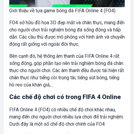
Giới thiệu về tựa game bóng đá FIFA Online 4 (FO4)
FO4 sở hữu đồ họa 3D đẹp mắt và chân thực, mang đến
cho người chơi trải nghiệm bóng đá sống động và hấp
dẫn. Các cầu thủ được mô phỏng với hình ảnh và chuyển
động rất giống với ngoài đời thực.
Bên cạnh đó, hệ thống âm thanh của FIFA Online 4 rất
sống động, góp phần tạo nên trải nghiệm bóng đá chân
thực cho người chơi. Các âm thanh đều được tái hiện rất
chân thực như tiếng còi trọng tài, tiếng sút bóng, tiếng
hò reo của khán giả,…
Các chế độ chơi có trong FIFA 4 Online
FIFA Online 4 (FO4) có nhiều chế độ chơi khác nhau,
mang đến cho người chơi nhiều lựa chọn để trải nghiệm.
Dưới đây là một số chế độ chơi chính của FO4: