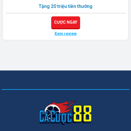
Tặng 20 triệu tiền thưởng
CƯỢC NGAY
Xem review