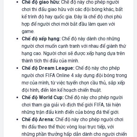
Chế độ giao hữu:
Chế độ này cho phép người
chơi thi đấu giao hữu với các đội bóng khác, bất
kể trình độ hay quốc gia. Đây là chế độ chơi phù
hợp để người chơi mới bắt đầu làm quen với
game.
Chế độ xếp hạng:
Chế độ này dành cho những
người chơi muốn cạnh tranh với nhau để giành thứ
hạng cao. Người chơi sẽ được xếp hạng dựa trên
thành tích thi đấu của mình.
Chế độ Dream League:
Chế độ này cho phép
người chơi FIFA Online 4 xây dựng đội bóng trong
mơ của mình, từ việc tuyển chọn cầu thủ, sắp xếp
đội hình, đến lên kế hoạch chiến thuật.
Chế độ World Cup:
Chế độ này cho phép người
chơi tham gia giải vô địch thế giới FIFA, tái hiện
những trận đấu kinh điển của bóng đá thế giới.
Chế độ Arena:
Chế độ này cho phép người chơi
thi đấu theo thể thức vòng loại trực tiếp, với
những phần thưởng hấp dẫn dành cho người chiến