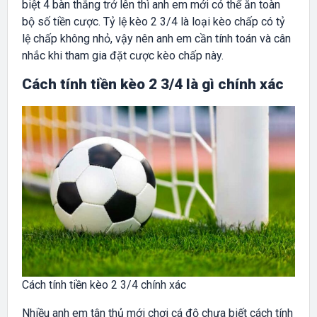
biệt 4 bàn thắng trở lên thì anh em mới có thể ăn toàn
bộ số tiền cược. Tỷ lệ kèo 2 3/4 là loại kèo chấp có tỷ
lệ chấp không nhỏ, vậy nên anh em cần tính toán và cân
nhắc khi tham gia đặt cược kèo chấp này.
Cách tính tiền kèo 2 3/4 là gì chính xác
Cách tính tiền kèo 2 3/4 chính xác
Nhiều anh em tân thủ mới chơi cá độ chưa biết cách tính