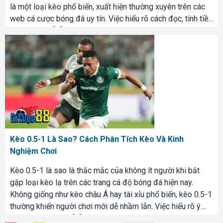
là một loại kèo phổ biến, xuất hiện thường xuyên trên các
web cá cược bóng đá uy tín. Việc hiểu rõ cách đọc, tính tiền
của kèo này […]
Kèo 0.5-1 Là Sao? Cách Phân Tích Kèo Và Kinh
Nghiệm Chơi
Kèo 0.5-1 là sao là thắc mắc của không ít người khi bắt
gặp loại kèo lạ trên các trang cá độ bóng đá hiện nay.
Không giống như kèo châu Á hay tài xỉu phổ biến, kèo 0.5-1
thường khiến người chơi mới dễ nhầm lẫn. Việc hiểu rõ ý
nghĩa và cách tính […]