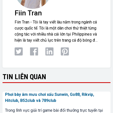
Fiin Tran
Fiin Tran - Tôi là tay viết lâu năm trong ngành cá
cược quốc tế. Tôi là một dân chơi thứ thiệt từng
cộng tác với nhiều nhà cái lớn tại Philippines và
hiện là tay viết chủ lực trên trang cá độ bóng đá
Cacuoc88.
TIN LIÊN QUAN
Phơi bày âm mưu chơi xấu Sunwin, Go88, Rikvip,
Hitclub, B52club và 789club
Trong lĩnh vực giải trí game bài đổi thưởng trực tuyến tại