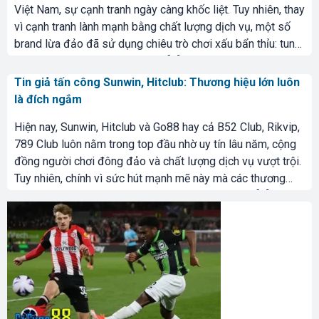
Việt Nam, sự cạnh tranh ngày càng khốc liệt. Tuy nhiên, thay
vì cạnh tranh lành mạnh bằng chất lượng dịch vụ, một số
brand lừa đảo đã sử dụng chiêu trò chơi xấu bẩn thỉu: tung
tin giả, bình luận bịa đặt, video […]
Tin giả tấn công Sunwin, Hitclub: Thương hiệu lớn luôn
là đích ngắm
Hiện nay, Sunwin, Hitclub và Go88 hay cả B52 Club, Rikvip,
789 Club luôn nằm trong top đầu nhờ uy tín lâu năm, cộng
đồng người chơi đông đảo và chất lượng dịch vụ vượt trội.
Tuy nhiên, chính vì sức hút mạnh mẽ này mà các thương
hiệu lớn thường xuyên trở thành mục tiêu của các […]