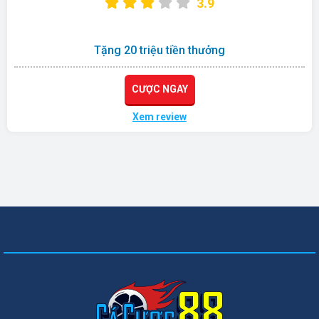
3.9
Tặng 20 triệu tiền thưởng
CƯỢC NGAY
Xem review