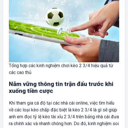
Tổng hợp các kinh nghiệm chơi kèo 2 3/4 hiệu quả từ
các cao thủ
Nắm vững thông tin trận đấu trước khi
xuống tiền cược
Khi tham gia cá độ tại các nhà cái online, việc tìm hiểu
về các loại kèo chấp đặc biệt là kèo 2 3/4 là gì sẽ giúp
anh em đọc tỷ lệ kèo tài xỉu 2 3/4 trên bảng nhà cái đưa
ra chính xác và nhanh chóng hơn. Do đó, kinh nghiệm soi