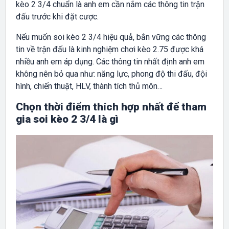
kèo 2 3/4 chuẩn là anh em cần nắm các thông tin trận
đấu trước khi đặt cược.
Nếu muốn soi kèo 2 3/4 hiệu quả, bắn vững các thông
tin về trận đấu là kinh nghiệm chơi kèo 2.75 được khá
nhiều anh em áp dụng. Các thông tin nhất định anh em
không nên bỏ qua như: năng lực, phong độ thi đấu, đội
hình, chiến thuật, HLV, thành tích thủ môn…
Chọn thời điểm thích hợp nhất để tham
gia soi kèo 2 3/4 là gì