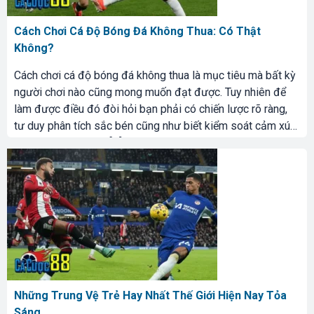
Cách Chơi Cá Độ Bóng Đá Không Thua: Có Thật
Không?
Cách chơi cá độ bóng đá không thua là mục tiêu mà bất kỳ
người chơi nào cũng mong muốn đạt được. Tuy nhiên để
làm được điều đó đòi hỏi bạn phải có chiến lược rõ ràng,
tư duy phân tích sắc bén cũng như biết kiểm soát cảm xúc.
Việc lựa chọn trang […]
Những Trung Vệ Trẻ Hay Nhất Thế Giới Hiện Nay Tỏa
Sáng